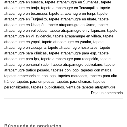
atrapamugre en suesca
,
tapete atrapamugre en Sumapaz
,
tapete
atrapamugre en tenjo
,
tapete atrapamugre en Teusaquillo
,
tapete
atrapamugre en tocancipa
,
tapete atrapamugre en tunja
,
tapete
atrapamugre en Tunjuelito
,
tapete atrapamugre en ubate
,
tapete
atrapamugre en Usaquén
,
tapete atrapamugre en Usme
,
tapete
atrapamugre en valledupar
,
tapete atrapamugre en villapinzon
,
tapete
atrapamugre en villavicencio
,
tapete atrapamugre en villeta
,
tapete
atrapamugre en yopal
,
tapete atrapamugre en yumbo
,
tapete
atrapamugre en zipaquira
,
tapete atrapamugre hospitales
,
tapete
atrapamugre para clínicas
,
tapete atrapamugre para esp
,
tapete
atrapamugre para ips
,
tapete atrapamugre para recepción
,
tapete
atrapamugre personalizado
,
Tapete atrapamugre publicitario
,
tapete
atrapamugre trafico pesado
,
tapetes con logo
,
tapetes con marca
,
tapetes empresariales con logo
,
tapetes marcados
,
tapetes para alto
tráfico
,
tapetes para empresas
,
tapetes para oficinas
,
tapetes
personalizados
,
tapetes publicitarios
,
venta de tapetes atrapamugre
Deje un comentario
Búsqueda de productos