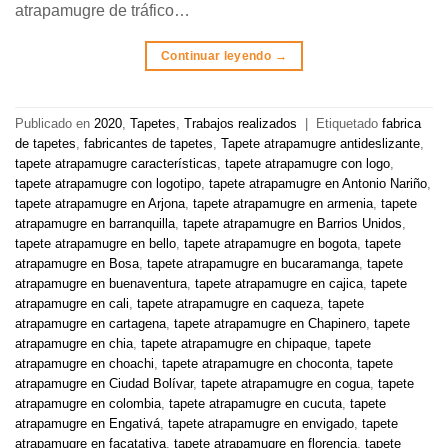
atrapamugre de tráfico…
Continuar leyendo
→
Publicado en
2020
,
Tapetes
,
Trabajos realizados
|
Etiquetado
fabrica
de tapetes
,
fabricantes de tapetes
,
Tapete atrapamugre antideslizante
,
tapete atrapamugre características
,
tapete atrapamugre con logo
,
tapete atrapamugre con logotipo
,
tapete atrapamugre en Antonio Nariño
,
tapete atrapamugre en Arjona
,
tapete atrapamugre en armenia
,
tapete
atrapamugre en barranquilla
,
tapete atrapamugre en Barrios Unidos
,
tapete atrapamugre en bello
,
tapete atrapamugre en bogota
,
tapete
atrapamugre en Bosa
,
tapete atrapamugre en bucaramanga
,
tapete
atrapamugre en buenaventura
,
tapete atrapamugre en cajica
,
tapete
atrapamugre en cali
,
tapete atrapamugre en caqueza
,
tapete
atrapamugre en cartagena
,
tapete atrapamugre en Chapinero
,
tapete
atrapamugre en chia
,
tapete atrapamugre en chipaque
,
tapete
atrapamugre en choachi
,
tapete atrapamugre en choconta
,
tapete
atrapamugre en Ciudad Bolívar
,
tapete atrapamugre en cogua
,
tapete
atrapamugre en colombia
,
tapete atrapamugre en cucuta
,
tapete
atrapamugre en Engativá
,
tapete atrapamugre en envigado
,
tapete
atrapamugre en facatativa
,
tapete atrapamugre en florencia
,
tapete