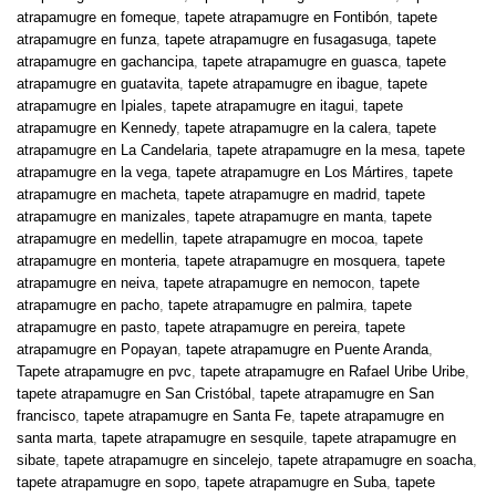
atrapamugre en fomeque
,
tapete atrapamugre en Fontibón
,
tapete
atrapamugre en funza
,
tapete atrapamugre en fusagasuga
,
tapete
atrapamugre en gachancipa
,
tapete atrapamugre en guasca
,
tapete
atrapamugre en guatavita
,
tapete atrapamugre en ibague
,
tapete
atrapamugre en Ipiales
,
tapete atrapamugre en itagui
,
tapete
atrapamugre en Kennedy
,
tapete atrapamugre en la calera
,
tapete
atrapamugre en La Candelaria
,
tapete atrapamugre en la mesa
,
tapete
atrapamugre en la vega
,
tapete atrapamugre en Los Mártires
,
tapete
atrapamugre en macheta
,
tapete atrapamugre en madrid
,
tapete
atrapamugre en manizales
,
tapete atrapamugre en manta
,
tapete
atrapamugre en medellin
,
tapete atrapamugre en mocoa
,
tapete
atrapamugre en monteria
,
tapete atrapamugre en mosquera
,
tapete
atrapamugre en neiva
,
tapete atrapamugre en nemocon
,
tapete
atrapamugre en pacho
,
tapete atrapamugre en palmira
,
tapete
atrapamugre en pasto
,
tapete atrapamugre en pereira
,
tapete
atrapamugre en Popayan
,
tapete atrapamugre en Puente Aranda
,
Tapete atrapamugre en pvc
,
tapete atrapamugre en Rafael Uribe Uribe
,
tapete atrapamugre en San Cristóbal
,
tapete atrapamugre en San
francisco
,
tapete atrapamugre en Santa Fe
,
tapete atrapamugre en
santa marta
,
tapete atrapamugre en sesquile
,
tapete atrapamugre en
sibate
,
tapete atrapamugre en sincelejo
,
tapete atrapamugre en soacha
,
tapete atrapamugre en sopo
,
tapete atrapamugre en Suba
,
tapete