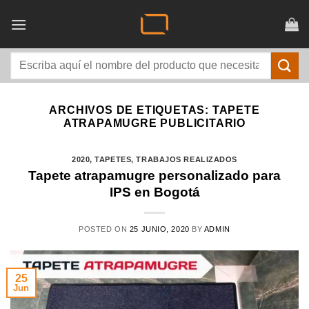
Saltar
al
contenido
Buscar
por:
ARCHIVOS DE ETIQUETAS:
TAPETE
ATRAPAMUGRE PUBLICITARIO
2020
,
TAPETES
,
TRABAJOS REALIZADOS
Tapete atrapamugre personalizado para
IPS en Bogotá
POSTED ON
25 JUNIO, 2020
BY
ADMIN
25
Jun