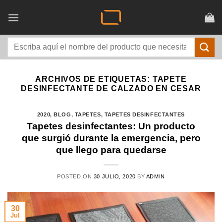
Saltar
al
contenido
Buscar
por:
ARCHIVOS DE ETIQUETAS:
TAPETE
DESINFECTANTE DE CALZADO EN CESAR
2020
,
BLOG
,
TAPETES
,
TAPETES DESINFECTANTES
Tapetes desinfectantes: Un producto
que surgió durante la emergencia, pero
que llego para quedarse
POSTED ON
30 JULIO, 2020
BY
ADMIN
30
Jul