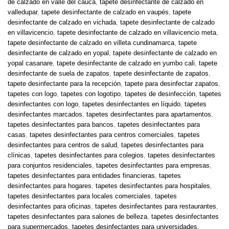
de calzado en valle del cauca
,
tapete desinfectante de calzado en
valledupar
,
tapete desinfectante de calzado en vaupés
,
tapete
desinfectante de calzado en vichada
,
tapete desinfectante de calzado
en villavicencio
,
tapete desinfectante de calzado en villavicencio meta
,
tapete desinfectante de calzado en villeta cundinamarca
,
tapete
desinfectante de calzado en yopal
,
tapete desinfectante de calzado en
yopal casanare
,
tapete desinfectante de calzado en yumbo cali
,
tapete
desinfectante de suela de zapatos
,
tapete desinfectante de zapatos
,
tapete desinfectante para la recepción
,
tapete para desinfectar zapatos
,
tapetes con logo
,
tapetes con logotipo
,
tapetes de desinfección
,
tapetes
desinfectantes con logo
,
tapetes desinfectantes en líquido
,
tapetes
desinfectantes marcados
,
tapetes desinfectantes para apartamentos
,
tapetes desinfectantes para bancos
,
tapetes desinfectantes para
casas
,
tapetes desinfectantes para centros comerciales
,
tapetes
desinfectantes para centros de salud
,
tapetes desinfectantes para
clínicas
,
tapetes desinfectantes para colegios
,
tapetes desinfectantes
para conjuntos residenciales
,
tapetes desinfectantes para empresas
,
tapetes desinfectantes para entidades financieras
,
tapetes
desinfectantes para hogares
,
tapetes desinfectantes para hospitales
,
tapetes desinfectantes para locales comerciales
,
tapetes
desinfectantes para oficinas
,
tapetes desinfectantes para restaurantes
,
tapetes desinfectantes para salones de belleza
,
tapetes desinfectantes
para supermercados
,
tapetes desinfectantes para universidades
,