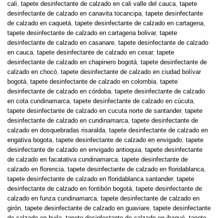
cali
,
tapete desinfectante de calzado en cali valle del cauca
,
tapete
desinfectante de calzado en canavita tocancipa
,
tapete desinfectante
de calzado en caquetá
,
tapete desinfectante de calzado en cartagena
,
tapete desinfectante de calzado en cartagena bolivar
,
tapete
desinfectante de calzado en casanare
,
tapete desinfectante de calzado
en cauca
,
tapete desinfectante de calzado en cesar
,
tapete
desinfectante de calzado en chapinero bogotá
,
tapete desinfectante de
calzado en chocó
,
tapete desinfectante de calzado en ciudad bolívar
bogotá
,
tapete desinfectante de calzado en colombia
,
tapete
desinfectante de calzado en córdoba
,
tapete desinfectante de calzado
en cota cundinamarca
,
tapete desinfectante de calzado en cúcuta
,
tapete desinfectante de calzado en cucuta norte de santander
,
tapete
desinfectante de calzado en cundinamarca
,
tapete desinfectante de
calzado en dosquebradas risaralda
,
tapete desinfectante de calzado en
engativa bogota
,
tapete desinfectante de calzado en envigado
,
tapete
desinfectante de calzado en envigado antioquia
,
tapete desinfectante
de calzado en facatativa cundinamarca
,
tapete desinfectante de
calzado en florencia
,
tapete desinfectante de calzado en floridablanca
,
tapete desinfectante de calzado en floridablanca santander
,
tapete
desinfectante de calzado en fontibón bogotá
,
tapete desinfectante de
calzado en funza cundinamarca
,
tapete desinfectante de calzado en
girón
,
tapete desinfectante de calzado en guaviare
,
tapete desinfectante
de calzado en huila
,
tapete desinfectante de calzado en ibagué
,
tapete