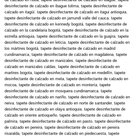
desinfectante de calzado en ibague tolima
,
tapete desinfectante de
calzado en itagüí
,
tapete desinfectante de calzado en itagui antioquia
,
tapete desinfectante de calzado en jamundi valle del cauca
,
tapete
desinfectante de calzado en kennedy bogotá
,
tapete desinfectante de
calzado en la candelaria bogotá
,
tapete desinfectante de calzado en la
estrella antioquia
,
tapete desinfectante de calzado en la guajira
,
tapete
desinfectante de calzado en leticia
,
tapete desinfectante de calzado en
los mártires bogotá
,
tapete desinfectante de calzado en madrid
cundinamarca
,
tapete desinfectante de calzado en magdalena
,
tapete
desinfectante de calzado en manizales
,
tapete desinfectante de
calzado en manizales caldas
,
tapete desinfectante de calzado en
martires bogota
,
tapete desinfectante de calzado en medellín
,
tapete
desinfectante de calzado en meta
,
tapete desinfectante de calzado en
mocoa
,
tapete desinfectante de calzado en montería
,
tapete
desinfectante de calzado en mosquera cundinamarca
,
tapete
desinfectante de calzado en nariño
,
tapete desinfectante de calzado en
neiva
,
tapete desinfectante de calzado en norte de santander
,
tapete
desinfectante de calzado en olaya antioquia
,
tapete desinfectante de
calzado en oriente antioqueño
,
tapete desinfectante de calzado en
palmira
,
tapete desinfectante de calzado en pasto
,
tapete desinfectante
de calzado en pereira
,
tapete desinfectante de calzado en pereira
risaralda
,
tapete desinfectante de calzado en piedecuesta
,
tapete