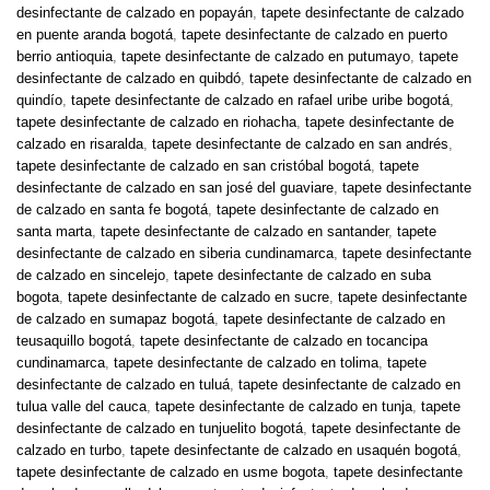
desinfectante de calzado en popayán
,
tapete desinfectante de calzado
en puente aranda bogotá
,
tapete desinfectante de calzado en puerto
berrio antioquia
,
tapete desinfectante de calzado en putumayo
,
tapete
desinfectante de calzado en quibdó
,
tapete desinfectante de calzado en
quindío
,
tapete desinfectante de calzado en rafael uribe uribe bogotá
,
tapete desinfectante de calzado en riohacha
,
tapete desinfectante de
calzado en risaralda
,
tapete desinfectante de calzado en san andrés
,
tapete desinfectante de calzado en san cristóbal bogotá
,
tapete
desinfectante de calzado en san josé del guaviare
,
tapete desinfectante
de calzado en santa fe bogotá
,
tapete desinfectante de calzado en
santa marta
,
tapete desinfectante de calzado en santander
,
tapete
desinfectante de calzado en siberia cundinamarca
,
tapete desinfectante
de calzado en sincelejo
,
tapete desinfectante de calzado en suba
bogota
,
tapete desinfectante de calzado en sucre
,
tapete desinfectante
de calzado en sumapaz bogotá
,
tapete desinfectante de calzado en
teusaquillo bogotá
,
tapete desinfectante de calzado en tocancipa
cundinamarca
,
tapete desinfectante de calzado en tolima
,
tapete
desinfectante de calzado en tuluá
,
tapete desinfectante de calzado en
tulua valle del cauca
,
tapete desinfectante de calzado en tunja
,
tapete
desinfectante de calzado en tunjuelito bogotá
,
tapete desinfectante de
calzado en turbo
,
tapete desinfectante de calzado en usaquén bogotá
,
tapete desinfectante de calzado en usme bogota
,
tapete desinfectante