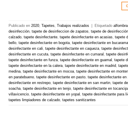
C
Publicado en
2020
,
Tapetes
,
Trabajos realizados
|
Etiquetado
alfombra
desinfección
,
tapete de desinfeccion de zapatos
,
tapete de desinfecci
calzado
,
tapete desinfectante
,
tapete desinfectante en acasias
,
tapete 
bello
,
tapete desinfectante en bogota
,
tapete desinfectante en bucaram
desinfectante en cali
,
tapete desinfectante en caqueza
,
tapete desinfec
desinfectante en cucuta
,
tapete desinfectante en cumaral
,
tapete desin
tapete desinfectante en funza
,
tapete desinfectante en guamal
,
tapete d
tapete desinfectante en la calera
,
tapete desinfectante en madrid
,
tapet
medina
,
tapete desinfectante en mocoa
,
tapete desinfectante en monter
en paratebueno
,
tapete desinfectante en pasto
,
tapete desinfectante en 
desinfectante en restrepo
,
tapete desinfectante en san martin
,
tapete de
soacha
,
tapete desinfectante en tenjo
,
tapete desinfectante en tocancip
villavicencio
,
tapete desinfectante en yopal
,
tapete desinfectante para l
tapetes limpiadores de calzado
,
tapetes sanitizantes