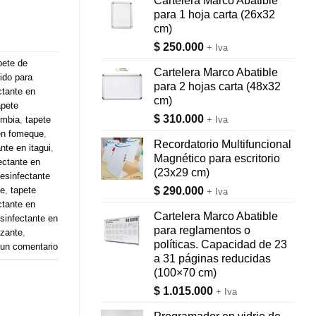
Cartelera Marco Abatible
para 1 hoja carta (26x32
cm)
$
250.000
+ Iva
pete de
Cartelera Marco Abatible
ido para
para 2 hojas carta (48x32
ctante en
cm)
apete
$
310.000
ombia
,
tapete
+ Iva
 en fomeque
,
Recordatorio Multifuncional
nte en itagui
,
Magnético para escritorio
ectante en
(23x29 cm)
desinfectante
me
,
tapete
$
290.000
+ Iva
ctante en
Cartelera Marco Abatible
sinfectante en
para reglamentos o
izante
,
políticas. Capacidad de 23
 un comentario
a 31 páginas reducidas
(100×70 cm)
$
1.015.000
+ Iva