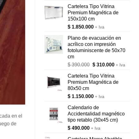
Cartelera Tipo Vitrina
Premium Magnética de
150x100 cm
$
1.850.000
+ Iva
Plano de evacuación en
acrílico con impresión
fotoluminiscente de 50x70
cm
El
El
$
390.000
$
310.000
+ Iva
precio
precio
Cartelera Tipo Vitrina
original
actual
Premium Magnética de
era:
es:
80x50 cm
$ 390.000.
$ 310.000.
$
1.150.000
+ Iva
Calendario de
Accidentalidad magnético
cada en el
tipo retablo (30x45 cm)
Luego de
$
490.000
+ Iva