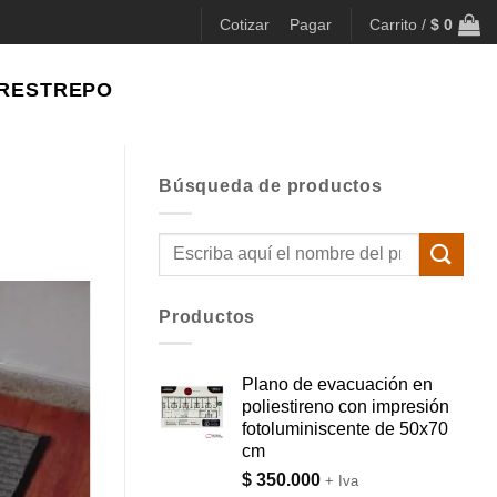
Cotizar
Pagar
Carrito /
$
0
 RESTREPO
Búsqueda de productos
Buscar
por:
Productos
Plano de evacuación en
poliestireno con impresión
fotoluminiscente de 50x70
cm
$
350.000
+ Iva