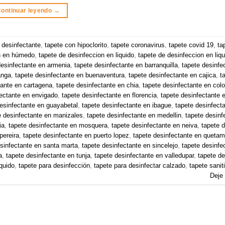
ontinuar leyendo
→
 desinfectante
,
tapete con hipoclorito
,
tapete coronavirus
,
tapete covid 19
,
ta
ón en húmedo
,
tapete de desinfeccion en liquido
,
tapete de desinfeccion en liqu
desinfectante en armenia
,
tapete desinfectante en barranquilla
,
tapete desinfe
anga
,
tapete desinfectante en buenaventura
,
tapete desinfectante en cajica
,
t
tante en cartagena
,
tapete desinfectante en chia
,
tapete desinfectante en col
fectante en envigado
,
tapete desinfectante en florencia
,
tapete desinfectante
esinfectante en guayabetal
,
tapete desinfectante en ibague
,
tapete desinfecta
e desinfectante en manizales
,
tapete desinfectante en medellin
,
tapete desinf
ia
,
tapete desinfectante en mosquera
,
tapete desinfectante en neiva
,
tapete 
pereira
,
tapete desinfectante en puerto lopez
,
tapete desinfectante en queta
sinfectante en santa marta
,
tapete desinfectante en sincelejo
,
tapete desinfe
a
,
tapete desinfectante en tunja
,
tapete desinfectante en valledupar
,
tapete de
íquido
,
tapete para desinfección
,
tapete para desinfectar calzado
,
tapete sanit
Deje