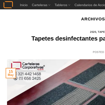
Saltar
Inicio
Carteleras
Tableros
Calendarios de Acci
al
contenido
ARCHIVOS
2020
,
TAPE
Tapetes desinfectantes 
POSTED
15
May