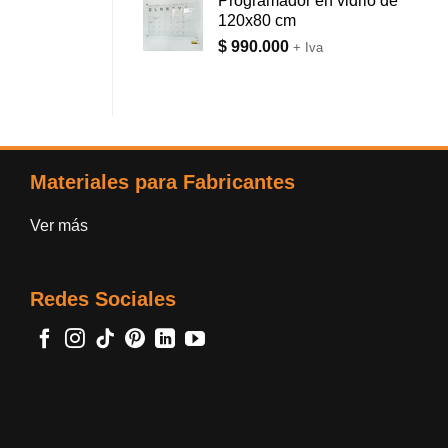
Programador en vidrio de
120x80 cm
$
990.000
+ Iva
Materiales para Fabricantes
Ver más
Redes Sociales