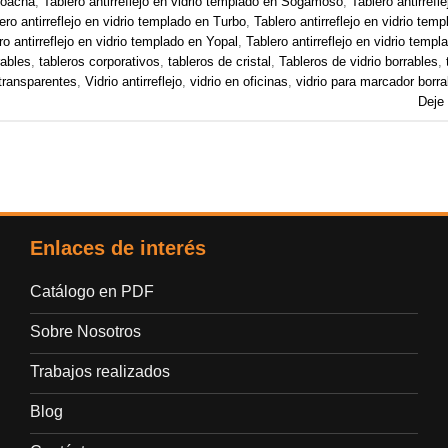
 Soacha
,
Tablero antirreflejo en vidrio templado en Sogamoso
,
Tablero antirrefle
ero antirreflejo en vidrio templado en Turbo
,
Tablero antirreflejo en vidrio tem
ro antirreflejo en vidrio templado en Yopal
,
Tablero antirreflejo en vidrio templ
rables
,
tableros corporativos
,
tableros de cristal
,
Tableros de vidrio borrables
,
 transparentes
,
Vidrio antirreflejo
,
vidrio en oficinas
,
vidrio para marcador borra
Deje
Enlaces de interés
Catálogo en PDF
Sobre Nosotros
Trabajos realizados
Blog