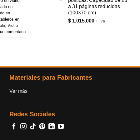
políticas. Capacidad de 23
jo en vidrio
a 31 páginas reducidas
plado en
(100×70 cm)
ado en
tableros en
$
1.015.000
+ Iva
ble
,
Vidrio
 un comentario
Materiales para Fabricantes
Ver más
Redes Sociales