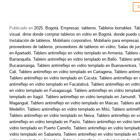
C
Publicado en
2025
,
Bogotá
,
Empresas
,
tableros
,
Tableros borrables
,
Tab
visual
,
dime donde comprar tableros en vidrio en Bogotá
,
donde puedo co
Instalación de tableros
,
Mobiliario corporativo
,
Mobiliario para empresas
proveedores de tableros
,
proveedores de tableros en vidrio
,
Salas de ju
en Apartadó
,
Tablero antirreflejo en vidrio templado en Armenia
,
Tablero 
Barranquilla
,
Tablero antirreflejo en vidrio templado en Bello
,
Tablero ant
Bucaramanga
,
Tablero antirreflejo en vidrio templado en Buenaventura
,
Cali
,
Tablero antirreflejo en vidrio templado en Cartagena
,
Tablero antirr
Tablero antirreflejo en vidrio templado en Cúcuta
,
Tablero antirreflejo e
antirreflejo en vidrio templado en Facatativá
,
Tablero antirreflejo en vidr
en vidrio templado en Fusagasugá
,
Tablero antirreflejo en vidrio templa
templado en Itagüí
,
Tablero antirreflejo en vidrio templado en Jamundí
,
T
Magangué
,
Tablero antirreflejo en vidrio templado en Maicao
,
Tablero an
Medellín
,
Tablero antirreflejo en vidrio templado en Mitú
,
Tablero antirre
Tablero antirreflejo en vidrio templado en Neiva
,
Tablero antirreflejo en 
antirreflejo en vidrio templado en Pasto
,
Tablero antirreflejo en vidrio t
vidrio templado en Puerto Carreño
,
Tablero antirreflejo en vidrio templa
vidrio templado en Sabaneta
,
Tablero antirreflejo en vidrio templado en