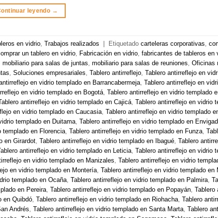
ontinuar leyendo
→
leros en vidrio
,
Trabajos realizados
|
Etiquetado
carteleras corporativas
,
co
mprar un tablero en vidrio
,
Fabricación en vidrio
,
fabricantes de tableros en v
,
mobiliario para salas de juntas
,
mobiliario para salas de reuniones
,
Oficinas
ntas
,
Soluciones empresariales
,
Tablero antirreflejo
,
Tablero antirreflejo en vid
antirreflejo en vidrio templado en Barrancabermeja
,
Tablero antirreflejo en vid
irreflejo en vidrio templado en Bogotá
,
Tablero antirreflejo en vidrio templado 
Tablero antirreflejo en vidrio templado en Cajicá
,
Tablero antirreflejo en vidrio
eflejo en vidrio templado en Caucasia
,
Tablero antirreflejo en vidrio templado 
n vidrio templado en Duitama
,
Tablero antirreflejo en vidrio templado en Enviga
io templado en Florencia
,
Tablero antirreflejo en vidrio templado en Funza
,
Tabl
do en Girardot
,
Tablero antirreflejo en vidrio templado en Ibagué
,
Tablero antirre
ablero antirreflejo en vidrio templado en Leticia
,
Tablero antirreflejo en vidrio
tirreflejo en vidrio templado en Manizales
,
Tablero antirreflejo en vidrio templ
flejo en vidrio templado en Montería
,
Tablero antirreflejo en vidrio templado e
vidrio templado en Ocaña
,
Tablero antirreflejo en vidrio templado en Palmira
,
Ta
emplado en Pereira
,
Tablero antirreflejo en vidrio templado en Popayán
,
Tablero 
do en Quibdó
,
Tablero antirreflejo en vidrio templado en Riohacha
,
Tablero antir
 San Andrés
,
Tablero antirreflejo en vidrio templado en Santa Marta
,
Tablero ant