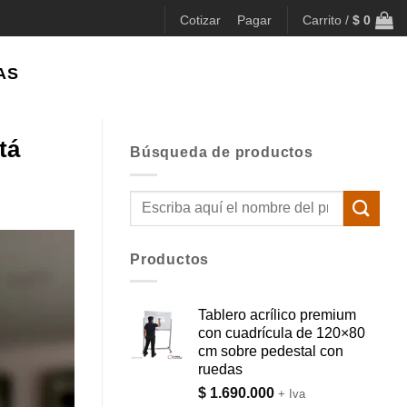
Cotizar
Pagar
Carrito /
$
0
AS
tá
Búsqueda de productos
Buscar
por:
Productos
Tablero acrílico premium
con cuadrícula de 120×80
cm sobre pedestal con
ruedas
$
1.690.000
+ Iva