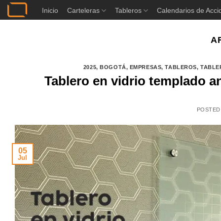
Saltar
Inicio
Carteleras
Tableros
Calendarios de Acci
al
contenido
A
2025
,
BOGOTÁ
,
EMPRESAS
,
TABLEROS
,
TABLE
Tablero en vidrio templado an
POSTED
05
Jul