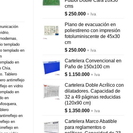
Fútbol Doble Cara 20x30
cms
$
250.000
+ Iva
Plano de evacuación en
municación
poliestireno con impresión
idrio
,
fotoluminiscente de 45x30
 modernas
,
cm
rio templado
$
250.000
+ Iva
rio templado en
en
Cartelera Convencional en
 templado en
Paño de 150x100 cm
en Chía
,
$
1.150.000
do
,
Tablero
+ Iva
ero antirreflejo
Cartelera Doble Acrílico con
flejo en vidrio
dilatadores. Capacidad de
 templado en
32 a 49 páginas reducidas
ado en
(120x90 cm)
n Mosquera
,
blero
$
1.350.000
+ Iva
antirreflejo en
Cartelera Marco Abatible
reflejo en
para reglamentos o
irreflejo en