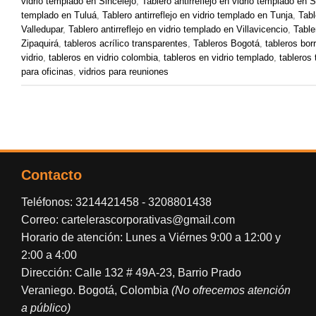
vidrio templado en Sincelejo
,
Tablero antirreflejo en vidrio templado en
templado en Tuluá
,
Tablero antirreflejo en vidrio templado en Tunja
,
Tabl
Valledupar
,
Tablero antirreflejo en vidrio templado en Villavicencio
,
Table
Zipaquirá
,
tableros acrílico transparentes
,
Tableros Bogotá
,
tableros bor
vidrio
,
tableros en vidrio colombia
,
tableros en vidrio templado
,
tableros
para oficinas
,
vidrios para reuniones
Contacto
Teléfonos:
3214421458
-
3208801438
Correo:
cartelerascorporativas@gmail.com
Horario de atención: Lunes a Viérnes 9:00 a 12:00 y
2:00 a 4:00
Dirección: Calle 132 # 49A-23, Barrio Prado
Veraniego. Bogotá, Colombia
(No ofrecemos atención
a público)