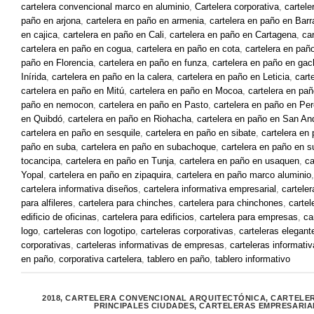
cartelera convencional marco en aluminio
,
Cartelera corporativa
,
cartele
paño en arjona
,
cartelera en paño en armenia
,
cartelera en paño en Barr
en cajica
,
cartelera en paño en Cali
,
cartelera en paño en Cartagena
,
ca
cartelera en paño en cogua
,
cartelera en paño en cota
,
cartelera en pañ
paño en Florencia
,
cartelera en paño en funza
,
cartelera en paño en ga
Inírida
,
cartelera en paño en la calera
,
cartelera en paño en Leticia
,
cart
cartelera en paño en Mitú
,
cartelera en paño en Mocoa
,
cartelera en pa
paño en nemocon
,
cartelera en paño en Pasto
,
cartelera en paño en Per
en Quibdó
,
cartelera en paño en Riohacha
,
cartelera en paño en San An
cartelera en paño en sesquile
,
cartelera en paño en sibate
,
cartelera en
paño en suba
,
cartelera en paño en subachoque
,
cartelera en paño en 
tocancipa
,
cartelera en paño en Tunja
,
cartelera en paño en usaquen
,
ca
Yopal
,
cartelera en paño en zipaquira
,
cartelera en paño marco aluminio
cartelera informativa diseños
,
cartelera informativa empresarial
,
carteler
para alfileres
,
cartelera para chinches
,
cartelera para chinchones
,
cartel
edificio de oficinas
,
cartelera para edificios
,
cartelera para empresas
,
ca
logo
,
carteleras con logotipo
,
carteleras corporativas
,
carteleras elegant
corporativas
,
carteleras informativas de empresas
,
carteleras informativ
en paño
,
corporativa cartelera
,
tablero en paño
,
tablero informativo
2018
,
CARTELERA CONVENCIONAL ARQUITECTÓNICA
,
CARTELE
PRINCIPALES CIUDADES
,
CARTELERAS EMPRESARIA