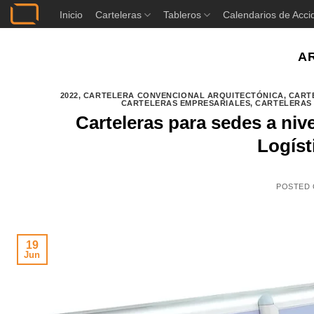
Saltar
Inicio
Carteleras
Tableros
Calendarios de Acci
al
contenido
A
2022
,
CARTELERA CONVENCIONAL ARQUITECTÓNICA
,
CART
CARTELERAS EMPRESARIALES
,
CARTELERAS
Carteleras para sedes a niv
Logíst
POSTED
19
Jun