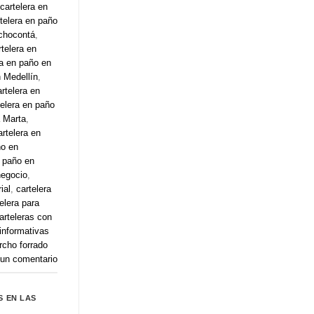
cartelera en
telera en paño
 chocontá
,
rtelera en
ra en paño en
n Medellín
,
artelera en
telera en paño
a Marta
,
artelera en
ño en
n paño en
negocio
,
ial
,
cartelera
elera para
arteleras con
 informativas
rcho forrado
 un comentario
 EN LAS