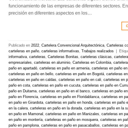
funcionamiento de las empresas de diferentes sectores. En 
precisión en diferentes aspectos en los…
C
Publicado en
2022
,
Cartelera Convencional Arquitectónica
,
Carteleras c
carteleras en paño
,
carteleras informativas
,
Trabajos realizados
|
Etiq
informativa
,
carteleras
,
Carteleras Bonitas
,
carteleras clásicas
,
carteler
empresariales
,
carteleras en aluminio
,
Carteleras en Colombia
,
carteler
paño en apartadó
,
carteleras en paño en armenia
,
carteleras en paño e
carteleras en paño en bello
,
carteleras en paño en Bogotá
,
carteleras e
carteleras en paño en caldas
,
carteleras en paño en cali
,
carteleras en 
paño en cota
,
carteleras en paño en cucuta
,
carteleras en paño en Cuma
paño en Duitama
,
carteleras en paño en el banco
,
carteleras en paño en 
paño en Florencia
,
carteleras en paño en Floridablanca
,
carteleras en p
en paño en Girardota
,
carteleras en paño en honda
,
carteleras en paño 
en la calera
,
carteleras en paño en la dorada
,
carteleras en paño en la 
en paño en Mamonal
,
carteleras en paño en Manizales
,
carteleras en p
en paño en montería
,
carteleras en paño en mosquera
,
carteleras en pa
paño en pamplona
,
carteleras en paño en pasacaballos
,
carteleras en p