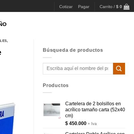
Cotizar
Pagar
Carrito /
$
0
ÑO
ALES
,
Búsqueda de productos
e
Buscar
por:
Productos
Cartelera de 2 bolsillos en
acrílico tamaño carta (52x40
cm)
$
450.000
+ Iva