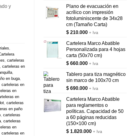
dado y
Plano de evacuación en
acrílico con impresión
fotoluminiscente de 34x28
cm (Tamaño Carta)
$
210.000
+ Iva
Cartelera Marco Abatible
iales
,
Personalizada para 4 hojas
Cartelera
carta (50x70 cm)
tes
,
carteleras
$
660.000
+ Iva
,
carteleras en
nquilla
,
Tablero para tiza magnético
año en buga
,
sin marco de 100x70 cm
,
carteleras en
$
690.000
+ Iva
teleras en
rteleras en
Cartelera Marco Abatible
dot
,
carteleras
para reglamentos o
leras en paño
políticas. Capacidad de 50
o
,
carteleras
a 60 páginas reducidas
a
,
carteleras
(150×100 cm)
teleras en
$
1.820.000
+ Iva
,
carteleras en