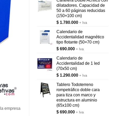
Cartelera Doble Acrílico con
dilatadores. Capacidad de
50 a 60 páginas reducidas
(150×100 cm)
$
1.780.000
+ Iva
Calendario de
Accidentalidad magnético
tipo flotante (50×70 cm)
$
690.000
+ Iva
Calendario de
Accidentalidad de 1 led
(70x50 cm)
$
1.290.000
+ Iva
Tablero Todoterreno
rompetráfico doble cara
para tiza con marco y
estructura en aluminio
(65x100 cm)
 la empresa
$
690.000
+ Iva