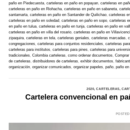
paño en Piedecuesta
,
carteleras en paño en popayan
,
carteleras en pañ
carteleras en paño en Riohacha
,
carteleras en paño en sabaneta
,
cartel
santamarta
,
carteleras en paño en Santander de Quilichao
,
carteleras e
carteleras en paño en soledad
,
carteleras en paño en sopo
,
carteleras 
en paño en tulua
,
carteleras en paño en tunja
,
carteleras en paño en val
carteleras en paño en villa del rosario
,
carteleras en paño en Villavicenc
zipaquira
,
carteleras en tela
,
carteleras geniales
,
carteleras marcadas
,
c
congregaciones
,
carteleras para conjuntos residenciales
,
carteleras par
carteleras para institutos
,
carteleras para pines
,
carteleras para univers
tradicionales
,
Colombia carteleras
,
como ordenar documentos
,
Comprar 
de carteleras
,
distribuidores de carteleras
,
exhibir documentos
,
fabrican
organización
,
organizar comunicados
,
organizar papeles
,
paño
,
paño en
2020
,
CARTELERAS
,
CAR
Cartelera convencional en pañ
POSTED