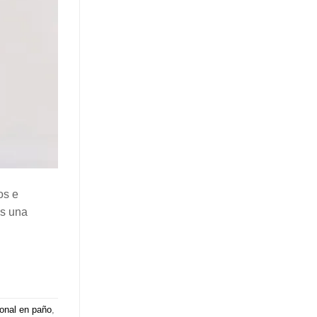
os e
os una
ional en paño
,