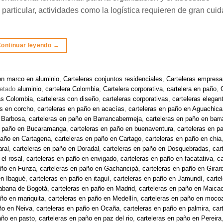
particular, actividades como la logística requieren de gran cui
ontinuar leyendo
→
on marco en aluminio
,
Carteleras conjuntos residenciales
,
Carteleras empresar
uetado
aluminio
,
cartelera Colombia
,
Cartelera corporativa
,
cartelera en paño
,
as Colombia
,
carteleras con diseño
,
carteleras corporativas
,
carteleras elegan
as en corcho
,
carteleras en paño en acacías
,
carteleras en paño en Aguachica
n Barbosa
,
carteleras en paño en Barrancabermeja
,
carteleras en paño en barra
n paño en Bucaramanga
,
carteleras en paño en buenaventura
,
carteleras en p
paño en Cartagena
,
carteleras en paño en Cartago
,
carteleras en paño en chia
ral
,
carteleras en paño en Doradal
,
carteleras en paño en Dosquebradas
,
car
el rosal
,
carteleras en paño en envigado
,
carteleras en paño en facatativa
,
ca
año en Funza
,
carteleras en paño en Gachancipá
,
carteleras en paño en Girar
en Ibagué
,
carteleras en paño en itaguí
,
carteleras en paño en Jamundí
,
carte
sabana de Bogotá
,
carteleras en paño en Madrid
,
carteleras en paño en Maica
año en mariquita
,
carteleras en paño en Medellín
,
carteleras en paño en moco
ño en Neiva
,
carteleras en paño en Ocaña
,
carteleras en paño en palmira
,
car
año en pasto
,
carteleras en paño en paz del rio
,
carteleras en paño en Pereira