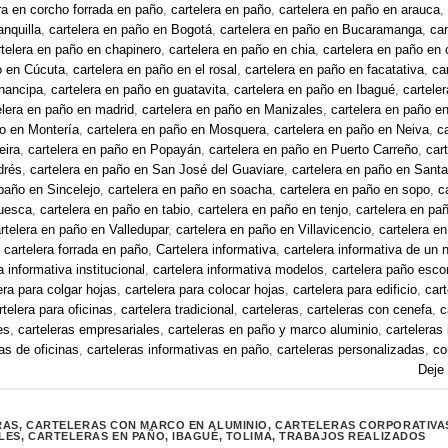
ra en corcho forrada en paño
,
cartelera en paño
,
cartelera en paño en arauca
,
anquilla
,
cartelera en paño en Bogotá
,
cartelera en paño en Bucaramanga
,
car
rtelera en paño en chapinero
,
cartelera en paño en chia
,
cartelera en paño en
o en Cúcuta
,
cartelera en paño en el rosal
,
cartelera en paño en facatativa
,
ca
chancipa
,
cartelera en paño en guatavita
,
cartelera en paño en Ibagué
,
cartele
elera en paño en madrid
,
cartelera en paño en Manizales
,
cartelera en paño e
ño en Montería
,
cartelera en paño en Mosquera
,
cartelera en paño en Neiva
,
c
eira
,
cartelera en paño en Popayán
,
cartelera en paño en Puerto Carreño
,
car
drés
,
cartelera en paño en San José del Guaviare
,
cartelera en paño en Sant
 paño en Sincelejo
,
cartelera en paño en soacha
,
cartelera en paño en sopo
,
c
suesca
,
cartelera en paño en tabio
,
cartelera en paño en tenjo
,
cartelera en pa
rtelera en paño en Valledupar
,
cartelera en paño en Villavicencio
,
cartelera e
,
cartelera forrada en paño
,
Cartelera informativa
,
cartelera informativa de un 
a informativa institucional
,
cartelera informativa modelos
,
cartelera paño escor
era para colgar hojas
,
cartelera para colocar hojas
,
cartelera para edificio
,
cart
rtelera para oficinas
,
cartelera tradicional
,
carteleras
,
carteleras con cenefa
,
c
es
,
carteleras empresariales
,
carteleras en paño y marco aluminio
,
carteleras
as de oficinas
,
carteleras informativas en paño
,
carteleras personalizadas
,
co
Deje
RAS
,
CARTELERAS CON MARCO EN ALUMINIO
,
CARTELERAS CORPORATIVAS
LES
,
CARTELERAS EN PAÑO
,
IBAGUÉ
,
TOLIMA
,
TRABAJOS REALIZADOS