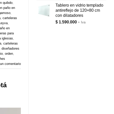
en quibdo
,
Tablero en vidrio templado
en paño en
antireflejo de 120×80 cm
ogamoso
,
con dilatadores
á
,
carteleras
$
1.590.000
+ Iva
 Leyva
,
paño en
leras para
a iglesias
,
a
,
carteleras
,
diseñadores
io
,
orden
,
ches
 un comentario
otá