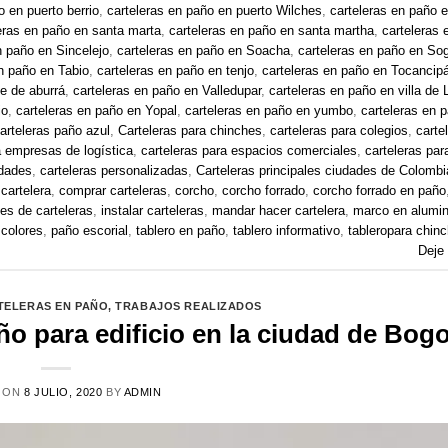
o en puerto berrio
,
carteleras en paño en puerto Wilches
,
carteleras en paño 
eras en paño en santa marta
,
carteleras en paño en santa martha
,
carteleras 
n paño en Sincelejo
,
carteleras en paño en Soacha
,
carteleras en paño en S
en paño en Tabio
,
carteleras en paño en tenjo
,
carteleras en paño en Tocancip
le de aburrá
,
carteleras en paño en Valledupar
,
carteleras en paño en villa de
io
,
carteleras en paño en Yopal
,
carteleras en paño en yumbo
,
carteleras en 
arteleras paño azul
,
Carteleras para chinches
,
carteleras para colegios
,
carte
a empresas de logística
,
carteleras para espacios comerciales
,
carteleras par
idades
,
carteleras personalizadas
,
Carteleras principales ciudades de Colombi
cartelera
,
comprar carteleras
,
corcho
,
corcho forrado
,
corcho forrado en paño
tes de carteleras
,
instalar carteleras
,
mandar hacer cartelera
,
marco en alumin
 colores
,
paño escorial
,
tablero en paño
,
tablero informativo
,
tableropara chin
Deje
TELERAS EN PAÑO
,
TRABAJOS REALIZADOS
o para edificio en la ciudad de Bog
 ON
8 JULIO, 2020
BY
ADMIN