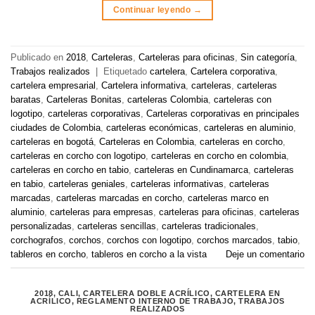
Continuar leyendo
→
Publicado en
2018
,
Carteleras
,
Carteleras para oficinas
,
Sin categoría
,
Trabajos realizados
|
Etiquetado
cartelera
,
Cartelera corporativa
,
cartelera empresarial
,
Cartelera informativa
,
carteleras
,
carteleras
baratas
,
Carteleras Bonitas
,
carteleras Colombia
,
carteleras con
logotipo
,
carteleras corporativas
,
Carteleras corporativas en principales
ciudades de Colombia
,
carteleras económicas
,
carteleras en aluminio
,
carteleras en bogotá
,
Carteleras en Colombia
,
carteleras en corcho
,
carteleras en corcho con logotipo
,
carteleras en corcho en colombia
,
carteleras en corcho en tabio
,
carteleras en Cundinamarca
,
carteleras
en tabio
,
carteleras geniales
,
carteleras informativas
,
carteleras
marcadas
,
carteleras marcadas en corcho
,
carteleras marco en
aluminio
,
carteleras para empresas
,
carteleras para oficinas
,
carteleras
personalizadas
,
carteleras sencillas
,
carteleras tradicionales
,
corchografos
,
corchos
,
corchos con logotipo
,
corchos marcados
,
tabio
,
tableros en corcho
,
tableros en corcho a la vista
Deje un comentario
2018
,
CALI
,
CARTELERA DOBLE ACRÍLICO
,
CARTELERA EN
ACRÍLICO
,
REGLAMENTO INTERNO DE TRABAJO
,
TRABAJOS
REALIZADOS