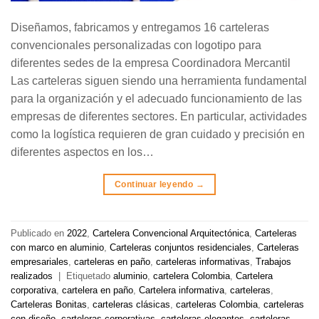
Diseñamos, fabricamos y entregamos 16 carteleras
convencionales personalizadas con logotipo para
diferentes sedes de la empresa Coordinadora Mercantil
Las carteleras siguen siendo una herramienta fundamental
para la organización y el adecuado funcionamiento de las
empresas de diferentes sectores. En particular, actividades
como la logística requieren de gran cuidado y precisión en
diferentes aspectos en los…
Continuar leyendo
→
Publicado en
2022
,
Cartelera Convencional Arquitectónica
,
Carteleras
con marco en aluminio
,
Carteleras conjuntos residenciales
,
Carteleras
empresariales
,
carteleras en paño
,
carteleras informativas
,
Trabajos
realizados
|
Etiquetado
aluminio
,
cartelera Colombia
,
Cartelera
corporativa
,
cartelera en paño
,
Cartelera informativa
,
carteleras
,
Carteleras Bonitas
,
carteleras clásicas
,
carteleras Colombia
,
carteleras
con diseño
,
carteleras corporativas
,
carteleras elegantes
,
carteleras