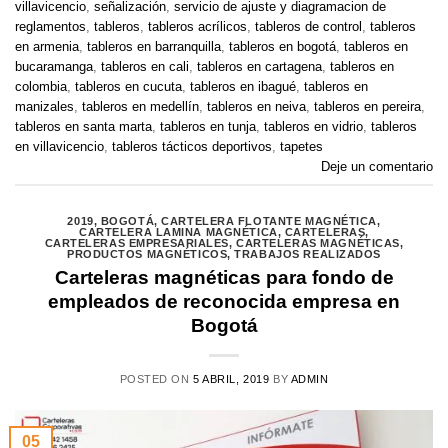
villavicencio
,
señalización
,
servicio de ajuste y diagramacion de
reglamentos
,
tableros
,
tableros acrílicos
,
tableros de control
,
tableros
en armenia
,
tableros en barranquilla
,
tableros en bogotá
,
tableros en
bucaramanga
,
tableros en cali
,
tableros en cartagena
,
tableros en
colombia
,
tableros en cucuta
,
tableros en ibagué
,
tableros en
manizales
,
tableros en medellín
,
tableros en neiva
,
tableros en pereira
,
tableros en santa marta
,
tableros en tunja
,
tableros en vidrio
,
tableros
en villavicencio
,
tableros tácticos deportivos
,
tapetes
Deje un comentario
2019
,
BOGOTÁ
,
CARTELERA FLOTANTE MAGNÉTICA
,
CARTELERA LAMINA MAGNÉTICA
,
CARTELERAS
,
CARTELERAS EMPRESARIALES
,
CARTELERAS MAGNÉTICAS
,
PRODUCTOS MAGNÉTICOS
,
TRABAJOS REALIZADOS
Carteleras magnéticas para fondo de
empleados de reconocida empresa en
Bogotá
POSTED ON
5 ABRIL, 2019
BY
ADMIN
05