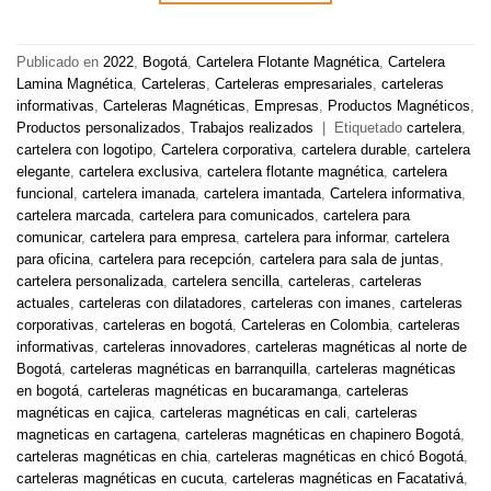
Publicado en
2022
,
Bogotá
,
Cartelera Flotante Magnética
,
Cartelera
Lamina Magnética
,
Carteleras
,
Carteleras empresariales
,
carteleras
informativas
,
Carteleras Magnéticas
,
Empresas
,
Productos Magnéticos
,
Productos personalizados
,
Trabajos realizados
|
Etiquetado
cartelera
,
cartelera con logotipo
,
Cartelera corporativa
,
cartelera durable
,
cartelera
elegante
,
cartelera exclusiva
,
cartelera flotante magnética
,
cartelera
funcional
,
cartelera imanada
,
cartelera imantada
,
Cartelera informativa
,
cartelera marcada
,
cartelera para comunicados
,
cartelera para
comunicar
,
cartelera para empresa
,
cartelera para informar
,
cartelera
para oficina
,
cartelera para recepción
,
cartelera para sala de juntas
,
cartelera personalizada
,
cartelera sencilla
,
carteleras
,
carteleras
actuales
,
carteleras con dilatadores
,
carteleras con imanes
,
carteleras
corporativas
,
carteleras en bogotá
,
Carteleras en Colombia
,
carteleras
informativas
,
carteleras innovadores
,
carteleras magnéticas al norte de
Bogotá
,
carteleras magnéticas en barranquilla
,
carteleras magnéticas
en bogotá
,
carteleras magnéticas en bucaramanga
,
carteleras
magnéticas en cajica
,
carteleras magnéticas en cali
,
carteleras
magneticas en cartagena
,
carteleras magnéticas en chapinero Bogotá
,
carteleras magnéticas en chia
,
carteleras magnéticas en chicó Bogotá
,
carteleras magnéticas en cucuta
,
carteleras magnéticas en Facatativá
,