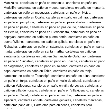
Manizales
,
carteleras en paño en mariquita
,
carteleras en paño en
Medellín
,
carteleras en paño en mocoa
,
carteleras en paño en montería
,
carteleras en paño en mosquera
,
carteleras en paño en Neiva
,
carteleras en paño en Ocaña
,
carteleras en paño en palmira
,
carteleras
en paño en pamplona
,
carteleras en paño en pasacaballos
,
carteleras
en paño en pasto
,
carteleras en paño en paz del rio
,
carteleras en paño
en Pereira
,
carteleras en paño en Piedecuesta
,
carteleras en paño en
popayan
,
carteleras en paño en puerto berrio
,
carteleras en paño en
puerto Wilches
,
carteleras en paño en quibdo
,
carteleras en paño en
Riohacha
,
carteleras en paño en sabaneta
,
carteleras en paño en santa
marta
,
carteleras en paño en santa martha
,
carteleras en paño en
santamarta
,
carteleras en paño en Santander de Quilichao
,
carteleras
en paño en Sincelejo
,
carteleras en paño en Soacha
,
carteleras en paño
en Sogamoso
,
carteleras en paño en soledad
,
carteleras en paño en
sopo
,
carteleras en paño en Tabio
,
carteleras en paño en tenjo
,
carteleras en paño en Tocancipá
,
carteleras en paño en tulua
,
carteleras
en paño en tunja
,
carteleras en paño en valle de aburrá
,
carteleras en
paño en Valledupar
,
carteleras en paño en villa de Leyva
,
carteleras en
paño en villa del rosario
,
carteleras en paño en Villavicencio
,
carteleras
en paño en Yopal
,
carteleras en paño en yumbo
,
carteleras en paño en
zipaquira
,
carteleras en tela
,
carteleras geniales
,
carteleras marcadas
,
carteleras paño azul
,
Carteleras para chinches
,
carteleras para