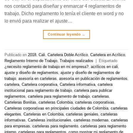
nos contactó para diseñar y enmarcar 4 reglamentos de
trabajo. Dicho reglamento lo tenía el cliente en word y no
lo envió para realizar el ajuste…
Continuar leyendo
→
Publicado en
2018
,
Cali
,
Cartelera Doble Acrílico
,
Cartelera en Acrílico
,
Reglamento Interno de Trabajo
,
Trabajos realizados
|
Etiquetado
¿necesito reglamento de trabajo en mi empresa?
,
acrílicos en cali
,
ajuste y diseño de reglamentos
,
ajuste y diseño de reglamentos de
trabajo
,
asesoría en carteleras
,
asesoría en publicación de reglamentos
,
cartelera
,
Cartelera corporativa
,
Cartelera informativa
,
cartelera
institucional para reglamento de trabajo
,
cartelera para publicar
reglamentos
,
cartelera para reglamento de trabajo
,
carteleras
,
Carteleras Bonitas
,
carteleras Colombia
,
carteleras corporativas
,
Carteleras corporativas en principales ciudades de Colombia
,
carteleras
elegantes
,
Carteleras en Colombia
,
carteleras geniales
,
carteleras
informativas
,
Carteleras institucionales
,
carteleras modernas
,
carteleras
para empresas
,
carteleras para reglamento
,
carteleras para reglamento
interno
,
carteleras para reglamentos
,
como mostrar mi reglamento de