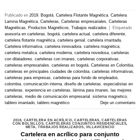
Publicado en
2019
,
Bogotá
,
Cartelera Flotante Magnética
,
Cartelera
Lamina Magnética
,
Carteleras
,
Carteleras empresariales
,
Carteleras
Magnéticas
,
Productos Magnéticos
,
Trabajos realizados
|
Etiquetado
asesoría en carteleras
,
bogotá
,
cartelera actual
,
cartelera diferente
,
cartelera flotante magnética
,
cartelera genial
,
cartelera imantada
,
Cartelera informativa
,
cartelera innovadora
,
cartelera magnética
,
cartelera metalica
,
cartelera moderna
,
cartelera novedosa
,
carteleras
con dilatadores
,
carteleras con imanes
,
carteleras corporativas
,
carteleras empresariales
,
carteleras en bogotá
,
Carteleras en Colombia
,
carteleras en principales ciudades de colombia
,
carteleras informativas
,
carteleras para empresas
,
carteleras para fondo de empleados
,
colombia
,
comunicación interna
,
diseño de carteleras
,
especialistas en
carteleras
,
experiencia en carteleras
,
lámina para imanes
,
las mejores
carteleras
,
medio de comunicación empresarial
,
sistema magnetico
,
tablero imantado
,
tablero magnético
Deje un comentario
2018
,
CARTELERA EN ACRÍLICO
,
CARTELERAS
,
CARTELERAS
CON BOLSILLOS
,
CARTELERAS CONJUNTOS RESIDENCIALES
,
META
,
TRABAJOS REALIZADOS
,
VILLAVICENCIO
Cartelera en acrílico para conjunto