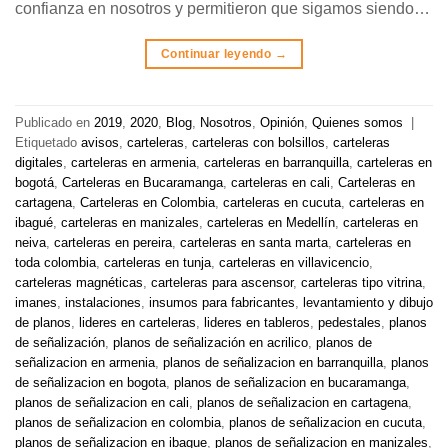
confianza en nosotros y permitieron que sigamos siendo…
Continuar leyendo
→
Publicado en
2019
,
2020
,
Blog
,
Nosotros
,
Opinión
,
Quienes somos
|
Etiquetado
avisos
,
carteleras
,
carteleras con bolsillos
,
carteleras
digitales
,
carteleras en armenia
,
carteleras en barranquilla
,
carteleras en
bogotá
,
Carteleras en Bucaramanga
,
carteleras en cali
,
Carteleras en
cartagena
,
Carteleras en Colombia
,
carteleras en cucuta
,
carteleras en
ibagué
,
carteleras en manizales
,
carteleras en Medellín
,
carteleras en
neiva
,
carteleras en pereira
,
carteleras en santa marta
,
carteleras en
toda colombia
,
carteleras en tunja
,
carteleras en villavicencio
,
carteleras magnéticas
,
carteleras para ascensor
,
carteleras tipo vitrina
,
imanes
,
instalaciones
,
insumos para fabricantes
,
levantamiento y dibujo
de planos
,
lideres en carteleras
,
lideres en tableros
,
pedestales
,
planos
de señalización
,
planos de señalización en acrilico
,
planos de
señalizacion en armenia
,
planos de señalizacion en barranquilla
,
planos
de señalizacion en bogota
,
planos de señalizacion en bucaramanga
,
planos de señalizacion en cali
,
planos de señalizacion en cartagena
,
planos de señalizacion en colombia
,
planos de señalizacion en cucuta
,
planos de señalizacion en ibague
,
planos de señalizacion en manizales
,