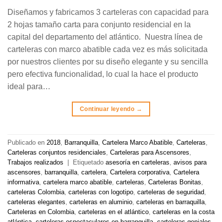
Diseñamos y fabricamos 3 carteleras con capacidad para
2 hojas tamaño carta para conjunto residencial en la
capital del departamento del atlántico. Nuestra línea de
carteleras con marco abatible cada vez es más solicitada
por nuestros clientes por su diseño elegante y su sencilla
pero efectiva funcionalidad, lo cual la hace el producto
ideal para…
Continuar leyendo
→
Publicado en
2018
,
Barranquilla
,
Cartelera Marco Abatible
,
Carteleras
,
Carteleras conjuntos residenciales
,
Carteleras para Ascensores
,
Trabajos realizados
|
Etiquetado
asesoría en carteleras
,
avisos para
ascensores
,
barranquilla
,
cartelera
,
Cartelera corporativa
,
Cartelera
informativa
,
cartelera marco abatible
,
carteleras
,
Carteleras Bonitas
,
carteleras Colombia
,
carteleras con logotipo
,
carteleras de seguridad
,
carteleras elegantes
,
carteleras en aluminio
,
carteleras en barraquilla
,
Carteleras en Colombia
,
carteleras en el atlántico
,
carteleras en la costa
atlántica
,
carteleras espectaculares en barranquilla
,
carteleras geniales
,