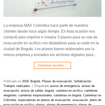
La empresa MAE Colombia hace parte de nuestros
clientes desde hace algún tiempo. En ésta ocasión nos
contactó para imprimir e instalar 3 planos para su ruta de
evacuación en acrílico con dilatadores para su sede en la
ciudad de Bogotá. Los planos fueron elaborados por la
misma empresa y enviados los archivos digitales para…
Continuar leyendo
→
Publicado en
2018
,
Bogotá
,
Planos de evacuación
,
Señalización
,
Trabajos realizados
|
Etiquetado
avisos de emergencia
,
avisos de
evacuación
,
avisos de salida
,
bogotá
,
cartelera en acrílico
,
carteleras
elegantes
,
carteleras empresariales
,
carteleras en bogotá
,
Carteleras en
Colombia
,
especialistas en planos de evacuación
,
evacuación
,
plano de
evacuación en acrílico
,
planos
,
planos de emergencia
,
planos de