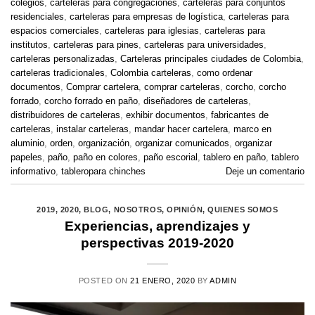
colegios
,
carteleras para congregaciones
,
carteleras para conjuntos
residenciales
,
carteleras para empresas de logística
,
carteleras para
espacios comerciales
,
carteleras para iglesias
,
carteleras para
institutos
,
carteleras para pines
,
carteleras para universidades
,
carteleras personalizadas
,
Carteleras principales ciudades de Colombia
,
carteleras tradicionales
,
Colombia carteleras
,
como ordenar
documentos
,
Comprar cartelera
,
comprar carteleras
,
corcho
,
corcho
forrado
,
corcho forrado en paño
,
diseñadores de carteleras
,
distribuidores de carteleras
,
exhibir documentos
,
fabricantes de
carteleras
,
instalar carteleras
,
mandar hacer cartelera
,
marco en
aluminio
,
orden
,
organización
,
organizar comunicados
,
organizar
papeles
,
paño
,
paño en colores
,
paño escorial
,
tablero en paño
,
tablero
informativo
,
tableropara chinches
Deje un comentario
2019
,
2020
,
BLOG
,
NOSOTROS
,
OPINIÓN
,
QUIENES SOMOS
Experiencias, aprendizajes y
perspectivas 2019-2020
POSTED ON
21 ENERO, 2020
BY
ADMIN