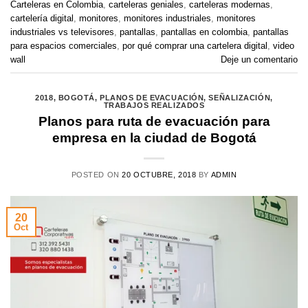
Carteleras en Colombia
,
carteleras geniales
,
carteleras modernas
,
cartelería digital
,
monitores
,
monitores industriales
,
monitores
industriales vs televisores
,
pantallas
,
pantallas en colombia
,
pantallas
para espacios comerciales
,
por qué comprar una cartelera digital
,
video
wall
Deje un comentario
2018
,
BOGOTÁ
,
PLANOS DE EVACUACIÓN
,
SEÑALIZACIÓN
,
TRABAJOS REALIZADOS
Planos para ruta de evacuación para
empresa en la ciudad de Bogotá
POSTED ON
20 OCTUBRE, 2018
BY
ADMIN
20
Oct