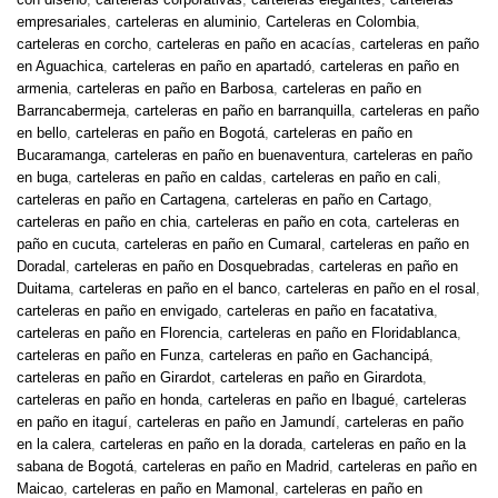
empresariales
,
carteleras en aluminio
,
Carteleras en Colombia
,
carteleras en corcho
,
carteleras en paño en acacías
,
carteleras en paño
en Aguachica
,
carteleras en paño en apartadó
,
carteleras en paño en
armenia
,
carteleras en paño en Barbosa
,
carteleras en paño en
Barrancabermeja
,
carteleras en paño en barranquilla
,
carteleras en paño
en bello
,
carteleras en paño en Bogotá
,
carteleras en paño en
Bucaramanga
,
carteleras en paño en buenaventura
,
carteleras en paño
en buga
,
carteleras en paño en caldas
,
carteleras en paño en cali
,
carteleras en paño en Cartagena
,
carteleras en paño en Cartago
,
carteleras en paño en chia
,
carteleras en paño en cota
,
carteleras en
paño en cucuta
,
carteleras en paño en Cumaral
,
carteleras en paño en
Doradal
,
carteleras en paño en Dosquebradas
,
carteleras en paño en
Duitama
,
carteleras en paño en el banco
,
carteleras en paño en el rosal
,
carteleras en paño en envigado
,
carteleras en paño en facatativa
,
carteleras en paño en Florencia
,
carteleras en paño en Floridablanca
,
carteleras en paño en Funza
,
carteleras en paño en Gachancipá
,
carteleras en paño en Girardot
,
carteleras en paño en Girardota
,
carteleras en paño en honda
,
carteleras en paño en Ibagué
,
carteleras
en paño en itaguí
,
carteleras en paño en Jamundí
,
carteleras en paño
en la calera
,
carteleras en paño en la dorada
,
carteleras en paño en la
sabana de Bogotá
,
carteleras en paño en Madrid
,
carteleras en paño en
Maicao
,
carteleras en paño en Mamonal
,
carteleras en paño en