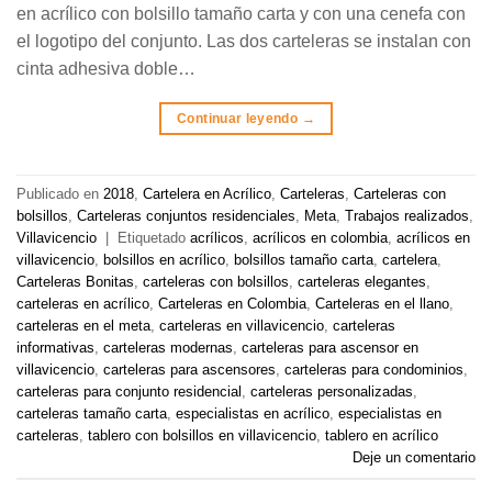
en acrílico con bolsillo tamaño carta y con una cenefa con
el logotipo del conjunto. Las dos carteleras se instalan con
cinta adhesiva doble…
Continuar leyendo
→
Publicado en
2018
,
Cartelera en Acrílico
,
Carteleras
,
Carteleras con
bolsillos
,
Carteleras conjuntos residenciales
,
Meta
,
Trabajos realizados
,
Villavicencio
|
Etiquetado
acrílicos
,
acrílicos en colombia
,
acrílicos en
villavicencio
,
bolsillos en acrílico
,
bolsillos tamaño carta
,
cartelera
,
Carteleras Bonitas
,
carteleras con bolsillos
,
carteleras elegantes
,
carteleras en acrílico
,
Carteleras en Colombia
,
Carteleras en el llano
,
carteleras en el meta
,
carteleras en villavicencio
,
carteleras
informativas
,
carteleras modernas
,
carteleras para ascensor en
villavicencio
,
carteleras para ascensores
,
carteleras para condominios
,
carteleras para conjunto residencial
,
carteleras personalizadas
,
carteleras tamaño carta
,
especialistas en acrílico
,
especialistas en
carteleras
,
tablero con bolsillos en villavicencio
,
tablero en acrílico
Deje un comentario