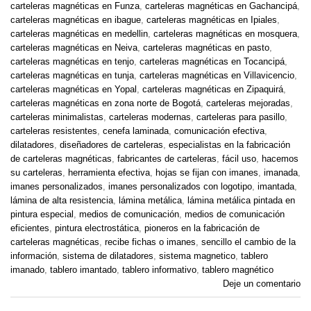
carteleras magnéticas en Funza
,
carteleras magnéticas en Gachancipá
,
carteleras magnéticas en ibague
,
carteleras magnéticas en Ipiales
,
carteleras magnéticas en medellin
,
carteleras magnéticas en mosquera
,
carteleras magnéticas en Neiva
,
carteleras magnéticas en pasto
,
carteleras magnéticas en tenjo
,
carteleras magnéticas en Tocancipá
,
carteleras magnéticas en tunja
,
carteleras magnéticas en Villavicencio
,
carteleras magnéticas en Yopal
,
carteleras magnéticas en Zipaquirá
,
carteleras magnéticas en zona norte de Bogotá
,
carteleras mejoradas
,
carteleras minimalistas
,
carteleras modernas
,
carteleras para pasillo
,
carteleras resistentes
,
cenefa laminada
,
comunicación efectiva
,
dilatadores
,
diseñadores de carteleras
,
especialistas en la fabricación
de carteleras magnéticas
,
fabricantes de carteleras
,
fácil uso
,
hacemos
su carteleras
,
herramienta efectiva
,
hojas se fijan con imanes
,
imanada
,
imanes personalizados
,
imanes personalizados con logotipo
,
imantada
,
lámina de alta resistencia
,
lámina metálica
,
lámina metálica pintada en
pintura especial
,
medios de comunicación
,
medios de comunicación
eficientes
,
pintura electrostática
,
pioneros en la fabricación de
carteleras magnéticas
,
recibe fichas o imanes
,
sencillo el cambio de la
información
,
sistema de dilatadores
,
sistema magnetico
,
tablero
imanado
,
tablero imantado
,
tablero informativo
,
tablero magnético
Deje un comentario