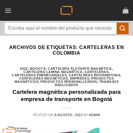
Saltar
al
contenido
Buscar
por:
ARCHIVOS DE ETIQUETAS:
CARTELERAS EN
COLOMBIA
2022
,
BOGOTÁ
,
CARTELERA FLOTANTE MAGNÉTICA
,
CARTELERA LAMINA MAGNÉTICA
,
CARTELERAS
,
CARTELERAS EMPRESARIALES
,
CARTELERAS INFORMATIVAS
,
CARTELERAS MAGNÉTICAS
,
EMPRESAS
,
PRODUCTOS
MAGNÉTICOS
,
PRODUCTOS PERSONALIZADOS
,
TRABAJOS
REALIZADOS
Cartelera magnética personalizada para
empresa de transporte en Bogotá
POSTED ON
8 AGOSTO, 2022
BY
ADMIN