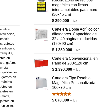
Recordatorio de recibos
magnético con fichas
intercambiables para muro
(30x45 cm)
$
290.000
+ Iva
Cartelera Doble Acrílico con
acrílico
dilatadores. Capacidad de
ntificación
,
32 a 49 páginas reducidas
arapela
,
(120x90 cm)
es
,
gafetes
n antioquia
,
$
1.350.000
+ Iva
ranquilla
,
etes en
Cartelera Convencional en
are
,
gafetes
Paño de 200x120 cm
lombia
,
$
1.390.000
+ Iva
a
,
gafetes en
,
gafetes en
Cartelera Tipo Retablo
 mártires
,
Magnética Personalizada
afetes en
100x70 cm
afetes en
a marta
,
Valorado
$
670.000
+ Iva
gafetes en
con
5.00
tunjuelito
,