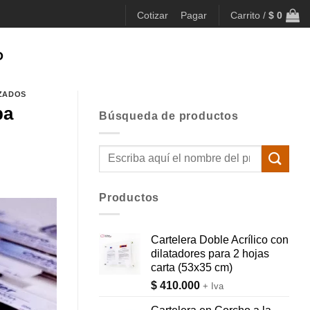
Cotizar
Pagar
Carrito /
$
0
O
ZADOS
pa
Búsqueda de productos
Buscar
por:
Productos
Cartelera Doble Acrílico con
dilatadores para 2 hojas
carta (53x35 cm)
$
410.000
+ Iva