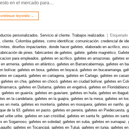
uesto en el mercado para…
ontinuar leyendo
→
ductos personalizados
,
Servicio al cliente
,
Trabajos realizados
|
Etiquetado
,
cliente
,
Colombia gafetes
,
como identificar
,
comunicación
,
credencial de ide
ímites
,
diseños impactantes
,
donde hacer gafetes
,
elaborado en acrílico
,
esc
fabricación de pines
,
fabricantes de gafetes
,
gafete
,
gafete magnético
,
Gafet
ficacion para empleados
,
gafetes en acrílico
,
gafetes en amazonas
,
gafetes e
 en armenia
,
gafetes en atlántico
,
gafetes en Barrancabermeja
,
gafetes en bar
en bolívar
,
gafetes en bosa
,
gafetes en boyacá
,
gafetes en bucaramanga
,
gaf
etes en caquetá
,
gafetes en cartagena
,
gafetes en Cartago
,
gafetes en casan
,
gafetes en chia
,
gafetes en chocó
,
gafetes en ciudad bolívar
,
gafetes en Co
dinamarca
,
gafetes en Duitama
,
gafetes en engativá
,
gafetes en Floridablanc
,
gafetes en guainía
,
gafetes en guaviare
,
gafetes en huila
,
gafetes en ibagué
tes en la candelaria
,
gafetes en la guajira
,
gafetes en la mesa
,
gafetes en los
tes en meta
,
gafetes en montería
,
gafetes en mosquera
,
gafetes en nariño
,
g
que de la 93
,
gafetes en pasto
,
gafetes en pereira
,
gafetes en Piedecuesta
,
g
ael uribe uribe
,
gafetes en san cristóbal
,
gafetes en santa fe
,
gafetes en sant
es en Sogamoso
,
gafetes en soledad
,
gafetes en suba
,
gafetes en sumapaz
,
aquillo
,
gafetes en Tocancipá
,
gafetes en Tuluá
,
gafetes en tunja
,
gafetes en 