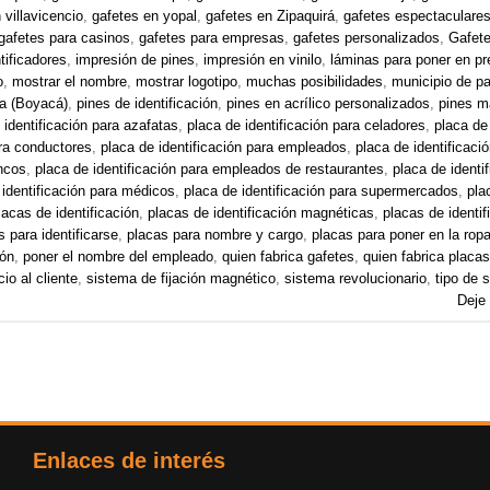
 villavicencio
,
gafetes en yopal
,
gafetes en Zipaquirá
,
gafetes espectaculare
gafetes para casinos
,
gafetes para empresas
,
gafetes personalizados
,
Gafet
tificadores
,
impresión de pines
,
impresión en vinilo
,
láminas para poner en p
o
,
mostrar el nombre
,
mostrar logotipo
,
muchas posibilidades
,
municipio de pa
a (Boyacá)
,
pines de identificación
,
pines en acrílico personalizados
,
pines m
 identificación para azafatas
,
placa de identificación para celadores
,
placa de 
ara conductores
,
placa de identificación para empleados
,
placa de identificaci
ncos
,
placa de identificación para empleados de restaurantes
,
placa de identi
 identificación para médicos
,
placa de identificación para supermercados
,
pla
lacas de identificación
,
placas de identificación magnéticas
,
placas de identif
s para identificarse
,
placas para nombre y cargo
,
placas para poner en la rop
ión
,
poner el nombre del empleado
,
quien fabrica gafetes
,
quien fabrica placa
cio al cliente
,
sistema de fijación magnético
,
sistema revolucionario
,
tipo de 
Deje
Enlaces de interés