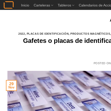
Saltar
Inicio
Carteleras
Tableros
Calendarios de Acci
al
contenido
2022
,
PLACAS DE IDENTIFICACIÓN
,
PRODUCTOS MAGNÉTICOS
Gafetes o placas de identifi
POSTED O
29
Nov