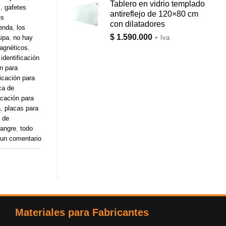
de 5
Tablero en vidrio templado
s
,
gafetes
antireflejo de 120×80 cm
es
con dilatadores
renda
,
los
$
1.590.000
+ Iva
ipa
,
no hay
agnéticos
,
identificación
ón para
ficación para
ca de
icación para
a
,
placas para
s de
sangre
,
todo
 un comentario
Materiales para Fabricantes