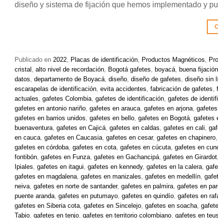
diseño y sistema de fijación que hemos implementado y p
C
Publicado en
2022
,
Placas de identificación
,
Productos Magnéticos
,
Pro
cristal
,
alto nivel de recordación
,
Bogotá gafetes
,
boyacá
,
buena fijación
datos
,
departamento de Boyacá
,
diseño
,
diseño de gafetes
,
diseño sin l
escarapelas de identificación
,
evita accidentes
,
fabricación de gafetes
,
actuales
,
gafetes Colombia
,
gafetes de identificación
,
gafetes de identi
gafetes en antonio nariño
,
gafetes en arauca
,
gafetes en arjona
,
gafetes
gafetes en barrios unidos
,
gafetes en bello
,
gafetes en Bogotá
,
gafetes 
buenaventura
,
gafetes en Cajicá
,
gafetes en caldas
,
gafetes en cali
,
gaf
en cauca
,
gafetes en Caucasia
,
gafetes en cesar
,
gafetes en chapinero
gafetes en córdoba
,
gafetes en cota
,
gafetes en cúcuta
,
gafetes en cun
fontibón
,
gafetes en Funza
,
gafetes en Gachancipá
,
gafetes en Girardot
Ipiales
,
gafetes en itagui
,
gafetes en kennedy
,
gafetes en la calera
,
gafe
gafetes en magdalena
,
gafetes en manizales
,
gafetes en medellín
,
gafe
neiva
,
gafetes en norte de santander
,
gafetes en palmira
,
gafetes en par
puente aranda
,
gafetes en putumayo
,
gafetes en quindío
,
gafetes en raf
gafetes en Siberia cota
,
gafetes en Sincelejo
,
gafetes en soacha
,
gafet
Tabio
,
gafetes en tenjo
,
gafetes en territorio colombiano
,
gafetes en teus