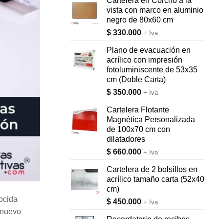
Cartelera en Corcho a la
vista con marco en aluminio
negro de 80x60 cm
$
330.000
+ Iva
Plano de evacuación en
acrílico con impresión
fotoluminiscente de 53x35
cm (Doble Carta)
$
350.000
+ Iva
Cartelera Flotante
Magnética Personalizada
de 100x70 cm con
dilatadores
$
660.000
+ Iva
Cartelera de 2 bolsillos en
acrílico tamaño carta (52x40
cm)
ocida
$
450.000
+ Iva
 nuevo