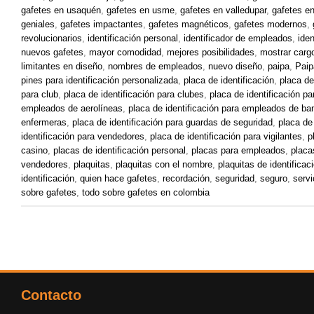
gafetes en usaquén
,
gafetes en usme
,
gafetes en valledupar
,
gafetes en
geniales
,
gafetes impactantes
,
gafetes magnéticos
,
gafetes modernos
,
revolucionarios
,
identificación personal
,
identificador de empleados
,
iden
nuevos gafetes
,
mayor comodidad
,
mejores posibilidades
,
mostrar carg
limitantes en diseño
,
nombres de empleados
,
nuevo diseño
,
paipa
,
Paip
pines para identificación personalizada
,
placa de identificación
,
placa de
para club
,
placa de identificación para clubes
,
placa de identificación p
empleados de aerolíneas
,
placa de identificación para empleados de ba
enfermeras
,
placa de identificación para guardas de seguridad
,
placa de
identificación para vendedores
,
placa de identificación para vigilantes
,
p
casino
,
placas de identificación personal
,
placas para empleados
,
placa
vendedores
,
plaquitas
,
plaquitas con el nombre
,
plaquitas de identificac
identificación
,
quien hace gafetes
,
recordación
,
seguridad
,
seguro
,
servi
sobre gafetes
,
todo sobre gafetes en colombia
Contacto