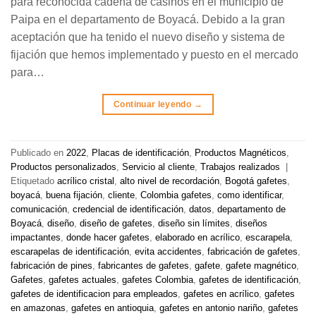
para reconocida cadena de casinos en el municipio de
Paipa en el departamento de Boyacá. Debido a la gran
aceptación que ha tenido el nuevo diseño y sistema de
fijación que hemos implementado y puesto en el mercado
para…
Continuar leyendo
→
Publicado en
2022
,
Placas de identificación
,
Productos Magnéticos
,
Productos personalizados
,
Servicio al cliente
,
Trabajos realizados
|
Etiquetado
acrílico cristal
,
alto nivel de recordación
,
Bogotá gafetes
,
boyacá
,
buena fijación
,
cliente
,
Colombia gafetes
,
como identificar
,
comunicación
,
credencial de identificación
,
datos
,
departamento de
Boyacá
,
diseño
,
diseño de gafetes
,
diseño sin límites
,
diseños
impactantes
,
donde hacer gafetes
,
elaborado en acrílico
,
escarapela
,
escarapelas de identificación
,
evita accidentes
,
fabricación de gafetes
,
fabricación de pines
,
fabricantes de gafetes
,
gafete
,
gafete magnético
,
Gafetes
,
gafetes actuales
,
gafetes Colombia
,
gafetes de identificación
,
gafetes de identificacion para empleados
,
gafetes en acrílico
,
gafetes
en amazonas
,
gafetes en antioquia
,
gafetes en antonio nariño
,
gafetes