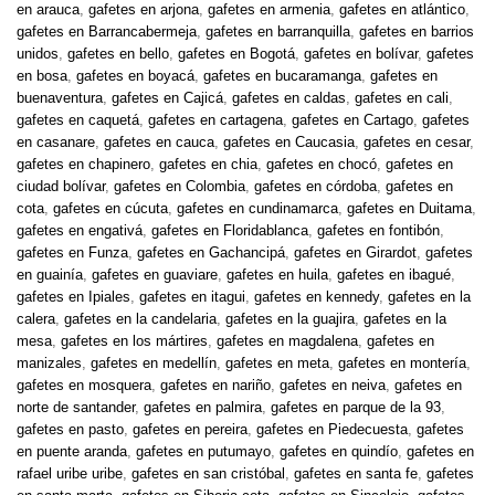
en arauca
,
gafetes en arjona
,
gafetes en armenia
,
gafetes en atlántico
,
gafetes en Barrancabermeja
,
gafetes en barranquilla
,
gafetes en barrios
unidos
,
gafetes en bello
,
gafetes en Bogotá
,
gafetes en bolívar
,
gafetes
en bosa
,
gafetes en boyacá
,
gafetes en bucaramanga
,
gafetes en
buenaventura
,
gafetes en Cajicá
,
gafetes en caldas
,
gafetes en cali
,
gafetes en caquetá
,
gafetes en cartagena
,
gafetes en Cartago
,
gafetes
en casanare
,
gafetes en cauca
,
gafetes en Caucasia
,
gafetes en cesar
,
gafetes en chapinero
,
gafetes en chia
,
gafetes en chocó
,
gafetes en
ciudad bolívar
,
gafetes en Colombia
,
gafetes en córdoba
,
gafetes en
cota
,
gafetes en cúcuta
,
gafetes en cundinamarca
,
gafetes en Duitama
,
gafetes en engativá
,
gafetes en Floridablanca
,
gafetes en fontibón
,
gafetes en Funza
,
gafetes en Gachancipá
,
gafetes en Girardot
,
gafetes
en guainía
,
gafetes en guaviare
,
gafetes en huila
,
gafetes en ibagué
,
gafetes en Ipiales
,
gafetes en itagui
,
gafetes en kennedy
,
gafetes en la
calera
,
gafetes en la candelaria
,
gafetes en la guajira
,
gafetes en la
mesa
,
gafetes en los mártires
,
gafetes en magdalena
,
gafetes en
manizales
,
gafetes en medellín
,
gafetes en meta
,
gafetes en montería
,
gafetes en mosquera
,
gafetes en nariño
,
gafetes en neiva
,
gafetes en
norte de santander
,
gafetes en palmira
,
gafetes en parque de la 93
,
gafetes en pasto
,
gafetes en pereira
,
gafetes en Piedecuesta
,
gafetes
en puente aranda
,
gafetes en putumayo
,
gafetes en quindío
,
gafetes en
rafael uribe uribe
,
gafetes en san cristóbal
,
gafetes en santa fe
,
gafetes