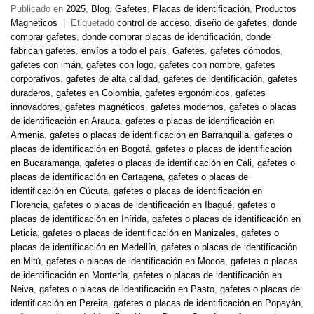
Publicado en
2025
,
Blog
,
Gafetes
,
Placas de identificación
,
Productos
Magnéticos
|
Etiquetado
control de acceso
,
diseño de gafetes
,
donde
comprar gafetes
,
donde comprar placas de identificación
,
donde
fabrican gafetes
,
envíos a todo el país
,
Gafetes
,
gafetes cómodos
,
gafetes con imán
,
gafetes con logo
,
gafetes con nombre
,
gafetes
corporativos
,
gafetes de alta calidad
,
gafetes de identificación
,
gafetes
duraderos
,
gafetes en Colombia
,
gafetes ergonómicos
,
gafetes
innovadores
,
gafetes magnéticos
,
gafetes modernos
,
gafetes o placas
de identificación en Arauca
,
gafetes o placas de identificación en
Armenia
,
gafetes o placas de identificación en Barranquilla
,
gafetes o
placas de identificación en Bogotá
,
gafetes o placas de identificación
en Bucaramanga
,
gafetes o placas de identificación en Cali
,
gafetes o
placas de identificación en Cartagena
,
gafetes o placas de
identificación en Cúcuta
,
gafetes o placas de identificación en
Florencia
,
gafetes o placas de identificación en Ibagué
,
gafetes o
placas de identificación en Inírida
,
gafetes o placas de identificación en
Leticia
,
gafetes o placas de identificación en Manizales
,
gafetes o
placas de identificación en Medellín
,
gafetes o placas de identificación
en Mitú
,
gafetes o placas de identificación en Mocoa
,
gafetes o placas
de identificación en Montería
,
gafetes o placas de identificación en
Neiva
,
gafetes o placas de identificación en Pasto
,
gafetes o placas de
identificación en Pereira
,
gafetes o placas de identificación en Popayán
,