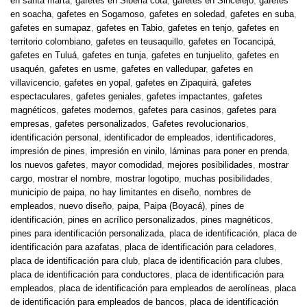
en santa marta
,
gafetes en Siberia cota
,
gafetes en Sincelejo
,
gafetes
en soacha
,
gafetes en Sogamoso
,
gafetes en soledad
,
gafetes en suba
,
gafetes en sumapaz
,
gafetes en Tabio
,
gafetes en tenjo
,
gafetes en
territorio colombiano
,
gafetes en teusaquillo
,
gafetes en Tocancipá
,
gafetes en Tuluá
,
gafetes en tunja
,
gafetes en tunjuelito
,
gafetes en
usaquén
,
gafetes en usme
,
gafetes en valledupar
,
gafetes en
villavicencio
,
gafetes en yopal
,
gafetes en Zipaquirá
,
gafetes
espectaculares
,
gafetes geniales
,
gafetes impactantes
,
gafetes
magnéticos
,
gafetes modernos
,
gafetes para casinos
,
gafetes para
empresas
,
gafetes personalizados
,
Gafetes revolucionarios
,
identificación personal
,
identificador de empleados
,
identificadores
,
impresión de pines
,
impresión en vinilo
,
láminas para poner en prenda
,
los nuevos gafetes
,
mayor comodidad
,
mejores posibilidades
,
mostrar
cargo
,
mostrar el nombre
,
mostrar logotipo
,
muchas posibilidades
,
municipio de paipa
,
no hay limitantes en diseño
,
nombres de
empleados
,
nuevo diseño
,
paipa
,
Paipa (Boyacá)
,
pines de
identificación
,
pines en acrílico personalizados
,
pines magnéticos
,
pines para identificación personalizada
,
placa de identificación
,
placa de
identificación para azafatas
,
placa de identificación para celadores
,
placa de identificación para club
,
placa de identificación para clubes
,
placa de identificación para conductores
,
placa de identificación para
empleados
,
placa de identificación para empleados de aerolíneas
,
placa
de identificación para empleados de bancos
,
placa de identificación