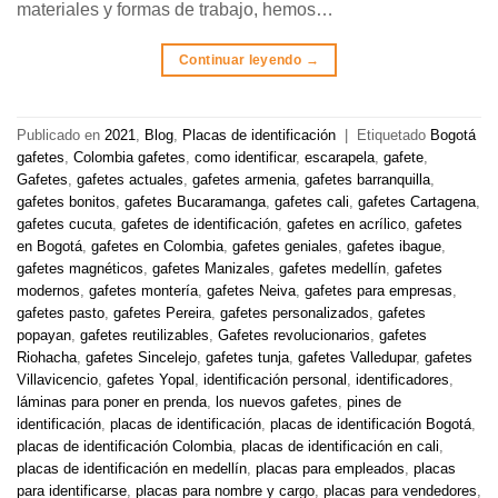
materiales y formas de trabajo, hemos…
Continuar leyendo
→
Publicado en
2021
,
Blog
,
Placas de identificación
|
Etiquetado
Bogotá
gafetes
,
Colombia gafetes
,
como identificar
,
escarapela
,
gafete
,
Gafetes
,
gafetes actuales
,
gafetes armenia
,
gafetes barranquilla
,
gafetes bonitos
,
gafetes Bucaramanga
,
gafetes cali
,
gafetes Cartagena
,
gafetes cucuta
,
gafetes de identificación
,
gafetes en acrílico
,
gafetes
en Bogotá
,
gafetes en Colombia
,
gafetes geniales
,
gafetes ibague
,
gafetes magnéticos
,
gafetes Manizales
,
gafetes medellín
,
gafetes
modernos
,
gafetes montería
,
gafetes Neiva
,
gafetes para empresas
,
gafetes pasto
,
gafetes Pereira
,
gafetes personalizados
,
gafetes
popayan
,
gafetes reutilizables
,
Gafetes revolucionarios
,
gafetes
Riohacha
,
gafetes Sincelejo
,
gafetes tunja
,
gafetes Valledupar
,
gafetes
Villavicencio
,
gafetes Yopal
,
identificación personal
,
identificadores
,
láminas para poner en prenda
,
los nuevos gafetes
,
pines de
identificación
,
placas de identificación
,
placas de identificación Bogotá
,
placas de identificación Colombia
,
placas de identificación en cali
,
placas de identificación en medellín
,
placas para empleados
,
placas
para identificarse
,
placas para nombre y cargo
,
placas para vendedores
,