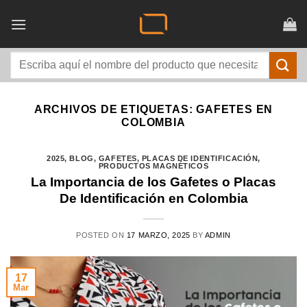
Saltar
al
contenido
Buscar
por:
ARCHIVOS DE ETIQUETAS:
GAFETES EN
COLOMBIA
2025
,
BLOG
,
GAFETES
,
PLACAS DE IDENTIFICACIÓN
,
PRODUCTOS MAGNÉTICOS
La Importancia de los Gafetes o Placas
De Identificación en Colombia
POSTED ON
17 MARZO, 2025
BY
ADMIN
17
Mar