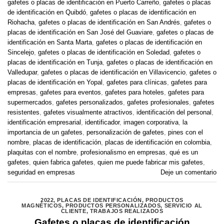
gafetes o placas de identificación en Puerto Carreño
,
gafetes o placas
de identificación en Quibdó
,
gafetes o placas de identificación en
Riohacha
,
gafetes o placas de identificación en San Andrés
,
gafetes o
placas de identificación en San José del Guaviare
,
gafetes o placas de
identificación en Santa Marta
,
gafetes o placas de identificación en
Sincelejo
,
gafetes o placas de identificación en Soledad
,
gafetes o
placas de identificación en Tunja
,
gafetes o placas de identificación en
Valledupar
,
gafetes o placas de identificación en Villavicencio
,
gafetes o
placas de identificación en Yopal
,
gafetes para clínicas
,
gafetes para
empresas
,
gafetes para eventos
,
gafetes para hoteles
,
gafetes para
supermercados
,
gafetes personalizados
,
gafetes profesionales
,
gafetes
resistentes
,
gafetes visualmente atractivos
,
identificación del personal
,
identificación empresarial
,
identificador
,
imagen corporativa
,
la
importancia de un gafetes
,
personalización de gafetes
,
pines con el
nombre
,
placas de identificación
,
placas de identificación en colombia
,
plaquitas con el nombre
,
profesionalismo en empresas
,
qué es un
gafetes
,
quien fabrica gafetes
,
quien me puede fabricar mis gafetes
,
seguridad en empresas
Deje un comentario
2022
,
PLACAS DE IDENTIFICACIÓN
,
PRODUCTOS
MAGNÉTICOS
,
PRODUCTOS PERSONALIZADOS
,
SERVICIO AL
CLIENTE
,
TRABAJOS REALIZADOS
Gafetes o placas de identificación