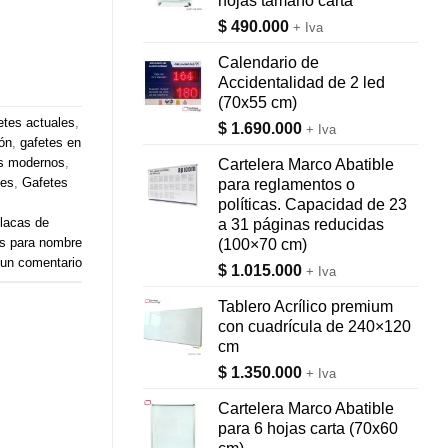
hojas tamaño carta
$
490.000
+ Iva
Calendario de
Accidentalidad de 2 led
(70x55 cm)
etes actuales
,
$
1.690.000
+ Iva
ión
,
gafetes en
s modernos
,
Cartelera Marco Abatible
les
,
Gafetes
para reglamentos o
políticas. Capacidad de 23
lacas de
a 31 páginas reducidas
s para nombre
(100×70 cm)
 un comentario
$
1.015.000
+ Iva
Tablero Acrílico premium
con cuadrícula de 240×120
cm
$
1.350.000
+ Iva
Cartelera Marco Abatible
para 6 hojas carta (70x60