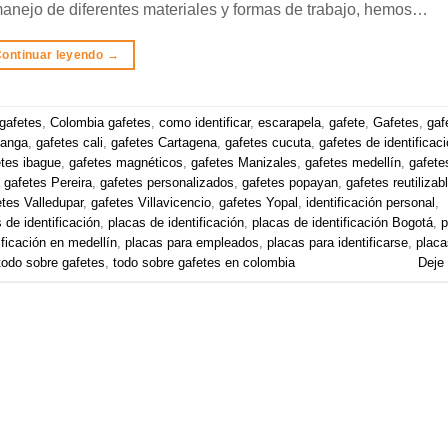
manejo de diferentes materiales y formas de trabajo, hemos…
ontinuar leyendo
→
gafetes
,
Colombia gafetes
,
como identificar
,
escarapela
,
gafete
,
Gafetes
,
gaf
manga
,
gafetes cali
,
gafetes Cartagena
,
gafetes cucuta
,
gafetes de identificac
etes ibague
,
gafetes magnéticos
,
gafetes Manizales
,
gafetes medellín
,
gafete
,
gafetes Pereira
,
gafetes personalizados
,
gafetes popayan
,
gafetes reutilizab
etes Valledupar
,
gafetes Villavicencio
,
gafetes Yopal
,
identificación personal
,
 de identificación
,
placas de identificación
,
placas de identificación Bogotá
,
p
ificación en medellín
,
placas para empleados
,
placas para identificarse
,
placa
todo sobre gafetes
,
todo sobre gafetes en colombia
Deje