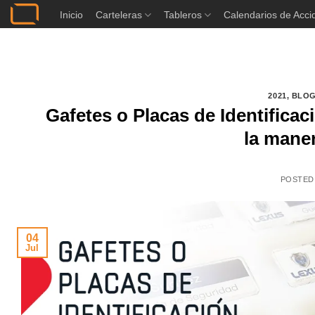
Saltar
Inicio
Carteleras
Tableros
Calendarios de Acci
al
contenido
2021
,
BLO
Gafetes o Placas de Identificac
la maner
POSTED
04
Jul