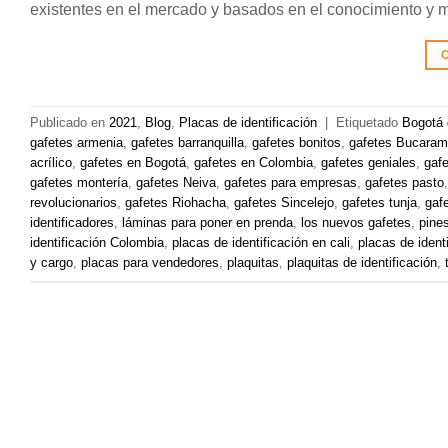
existentes en el mercado y basados en el conocimiento y 
C
Publicado en
2021
,
Blog
,
Placas de identificación
|
Etiquetado
Bogotá 
gafetes armenia
,
gafetes barranquilla
,
gafetes bonitos
,
gafetes Bucara
acrílico
,
gafetes en Bogotá
,
gafetes en Colombia
,
gafetes geniales
,
gaf
gafetes montería
,
gafetes Neiva
,
gafetes para empresas
,
gafetes pasto
revolucionarios
,
gafetes Riohacha
,
gafetes Sincelejo
,
gafetes tunja
,
gaf
identificadores
,
láminas para poner en prenda
,
los nuevos gafetes
,
pines
identificación Colombia
,
placas de identificación en cali
,
placas de ident
y cargo
,
placas para vendedores
,
plaquitas
,
plaquitas de identificación
,