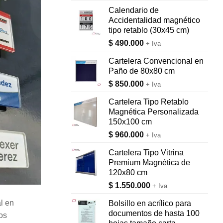
Calendario de
Accidentalidad magnético
tipo retablo (30x45 cm)
$
490.000
+ Iva
Cartelera Convencional en
Paño de 80x80 cm
$
850.000
+ Iva
Cartelera Tipo Retablo
Magnética Personalizada
150x100 cm
$
960.000
+ Iva
Cartelera Tipo Vitrina
Premium Magnética de
120x80 cm
$
1.550.000
+ Iva
l en
Bolsillo en acrílico para
documentos de hasta 100
os