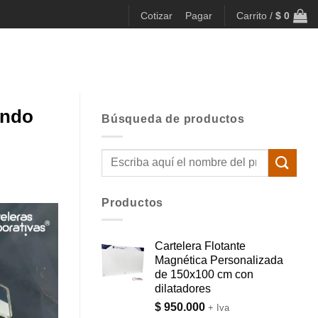
Cotizar
Pagar
Carrito /
$
0
ando
Búsqueda de productos
Buscar
por:
Productos
Cartelera Flotante
Magnética Personalizada
de 150x100 cm con
dilatadores
$
950.000
+ Iva