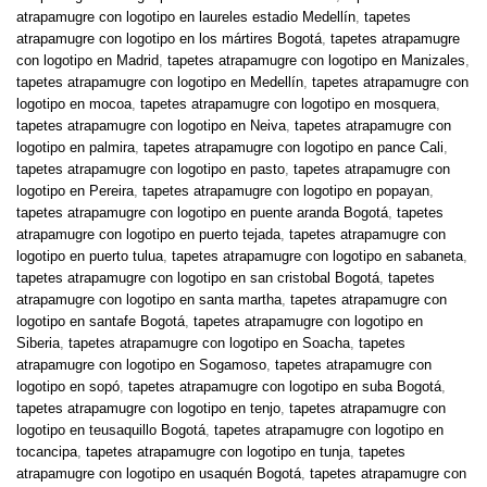
atrapamugre con logotipo en laureles estadio Medellín
,
tapetes
atrapamugre con logotipo en los mártires Bogotá
,
tapetes atrapamugre
con logotipo en Madrid
,
tapetes atrapamugre con logotipo en Manizales
,
tapetes atrapamugre con logotipo en Medellín
,
tapetes atrapamugre con
logotipo en mocoa
,
tapetes atrapamugre con logotipo en mosquera
,
tapetes atrapamugre con logotipo en Neiva
,
tapetes atrapamugre con
logotipo en palmira
,
tapetes atrapamugre con logotipo en pance Cali
,
tapetes atrapamugre con logotipo en pasto
,
tapetes atrapamugre con
logotipo en Pereira
,
tapetes atrapamugre con logotipo en popayan
,
tapetes atrapamugre con logotipo en puente aranda Bogotá
,
tapetes
atrapamugre con logotipo en puerto tejada
,
tapetes atrapamugre con
logotipo en puerto tulua
,
tapetes atrapamugre con logotipo en sabaneta
,
tapetes atrapamugre con logotipo en san cristobal Bogotá
,
tapetes
atrapamugre con logotipo en santa martha
,
tapetes atrapamugre con
logotipo en santafe Bogotá
,
tapetes atrapamugre con logotipo en
Siberia
,
tapetes atrapamugre con logotipo en Soacha
,
tapetes
atrapamugre con logotipo en Sogamoso
,
tapetes atrapamugre con
logotipo en sopó
,
tapetes atrapamugre con logotipo en suba Bogotá
,
tapetes atrapamugre con logotipo en tenjo
,
tapetes atrapamugre con
logotipo en teusaquillo Bogotá
,
tapetes atrapamugre con logotipo en
tocancipa
,
tapetes atrapamugre con logotipo en tunja
,
tapetes
atrapamugre con logotipo en usaquén Bogotá
,
tapetes atrapamugre con