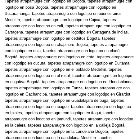
Tapetes atrapamugre con logotipo en Bogotá
,
tapetes atrapamugre con
logotipo en bosa Bogotá
,
tapetes atrapamugre con logotipo en
Bucaramanga
,
tapetes atrapamugre con logotipo en buenos aires
Medellín
,
tapetes atrapamugre con logotipo en Cajicá
,
tapetes
atrapamugre con logotipo en cali
,
tapetes atrapamugre con logotipo en
Cartagena
,
tapetes atrapamugre con logotipo en Cartagena de indias
,
tapetes atrapamugre con logotipo en cedritos Bogotá
,
tapetes
atrapamugre con logotipo en chapinero Bogotá
,
tapetes atrapamugre
con logotipo en chia
,
tapetes atrapamugre con logotipo en chicó
Bogotá
,
tapetes atrapamugre con logotipo en cota
,
tapetes atrapamugre
con logotipo en cucuta
,
tapetes atrapamugre con logotipo en Duitama
,
tapetes atrapamugre con logotipo en el poblado Medellín
,
tapetes
atrapamugre con logotipo en el rosal
,
tapetes atrapamugre con logotipo
en engativa Bogotá
,
tapetes atrapamugre con logotipo en Floridablanca
,
tapetes atrapamugre con logotipo en Funza
,
tapetes atrapamugre con
logotipo en Gachancipá
,
tapetes atrapamugre con logotipo en Girardot
,
tapetes atrapamugre con logotipo en Guadalajara de buga
,
tapetes
atrapamugre con logotipo en ibague
,
tapetes atrapamugre con logotipo
en Ipiales
,
tapetes atrapamugre con logotipo en itagui
,
tapetes
atrapamugre con logotipo en jamundi
,
tapetes atrapamugre con logotipo
en la calera
,
tapetes atrapamugre con logotipo en la calleja Bogotá
,
tapetes atrapamugre con logotipo en la candelaria Bogotá
,
tapetes
atrapamugre con logotipo en la candelaria Medellín
,
tapetes