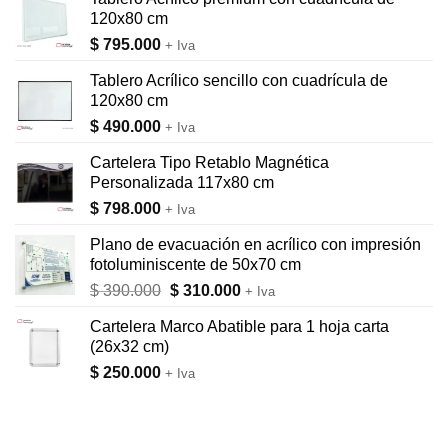
120x80 cm
$
795.000
+ Iva
Tablero Acrílico sencillo con cuadrícula de
120x80 cm
$
490.000
+ Iva
Cartelera Tipo Retablo Magnética
Personalizada 117x80 cm
$
798.000
+ Iva
Plano de evacuación en acrílico con impresión
fotoluminiscente de 50x70 cm
El
El
$
390.000
$
310.000
+ Iva
precio
precio
Cartelera Marco Abatible para 1 hoja carta
original
actual
(26x32 cm)
era:
es:
$
250.000
$ 390.000.
$ 310.000.
+ Iva