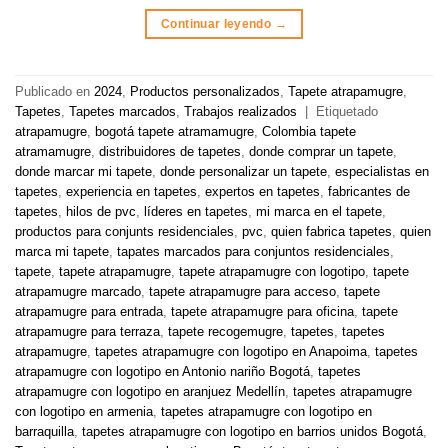
Continuar leyendo
→
Publicado en
2024
,
Productos personalizados
,
Tapete atrapamugre
,
Tapetes
,
Tapetes marcados
,
Trabajos realizados
|
Etiquetado
atrapamugre
,
bogotá tapete atramamugre
,
Colombia tapete
atramamugre
,
distribuidores de tapetes
,
donde comprar un tapete
,
donde marcar mi tapete
,
donde personalizar un tapete
,
especialistas en
tapetes
,
experiencia en tapetes
,
expertos en tapetes
,
fabricantes de
tapetes
,
hilos de pvc
,
líderes en tapetes
,
mi marca en el tapete
,
productos para conjunts residenciales
,
pvc
,
quien fabrica tapetes
,
quien
marca mi tapete
,
tapates marcados para conjuntos residenciales
,
tapete
,
tapete atrapamugre
,
tapete atrapamugre con logotipo
,
tapete
atrapamugre marcado
,
tapete atrapamugre para acceso
,
tapete
atrapamugre para entrada
,
tapete atrapamugre para oficina
,
tapete
atrapamugre para terraza
,
tapete recogemugre
,
tapetes
,
tapetes
atrapamugre
,
tapetes atrapamugre con logotipo en Anapoima
,
tapetes
atrapamugre con logotipo en Antonio nariño Bogotá
,
tapetes
atrapamugre con logotipo en aranjuez Medellín
,
tapetes atrapamugre
con logotipo en armenia
,
tapetes atrapamugre con logotipo en
barraquilla
,
tapetes atrapamugre con logotipo en barrios unidos Bogotá
,