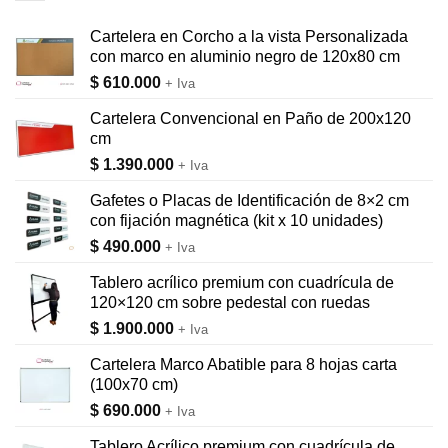
Cartelera en Corcho a la vista Personalizada
con marco en aluminio negro de 120x80 cm
$
610.000
+ Iva
Cartelera Convencional en Paño de 200x120
cm
$
1.390.000
+ Iva
Gafetes o Placas de Identificación de 8×2 cm
con fijación magnética (kit x 10 unidades)
$
490.000
+ Iva
Tablero acrílico premium con cuadrícula de
120×120 cm sobre pedestal con ruedas
$
1.900.000
+ Iva
Cartelera Marco Abatible para 8 hojas carta
(100x70 cm)
$
690.000
+ Iva
Tablero Acrílico premium con cuadrícula de