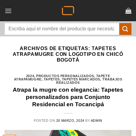
Saltar
al
contenido
Buscar
por:
ARCHIVOS DE ETIQUETAS:
TAPETES
ATRAPAMUGRE CON LOGOTIPO EN CHICÓ
BOGOTÁ
2024
,
PRODUCTOS PERSONALIZADOS
,
TAPETE
ATRAPAMUGRE
,
TAPETES
,
TAPETES MARCADOS
,
TRABAJOS
REALIZADOS
Atrapa la mugre con elegancia: Tapetes
personalizados para Conjunto
Residencial en Tocancipá
POSTED ON
20 MARZO, 2024
BY
ADMIN