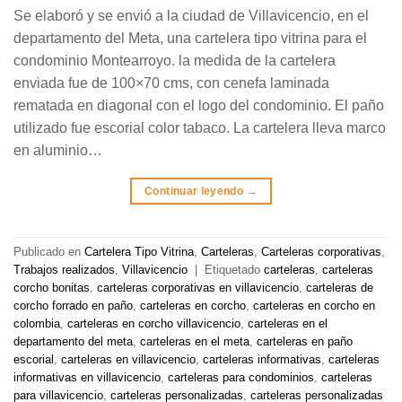
Se elaboró y se envió a la ciudad de Villavicencio, en el
departamento del Meta, una cartelera tipo vitrina para el
condominio Montearroyo. la medida de la cartelera
enviada fue de 100×70 cms, con cenefa laminada
rematada en diagonal con el logo del condominio. El paño
utilizado fue escorial color tabaco. La cartelera lleva marco
en aluminio…
Continuar leyendo
→
Publicado en
Cartelera Tipo Vitrina
,
Carteleras
,
Carteleras corporativas
,
Trabajos realizados
,
Villavicencio
|
Etiquetado
carteleras
,
carteleras
corcho bonitas
,
carteleras corporativas en villavicencio
,
carteleras de
corcho forrado en paño
,
carteleras en corcho
,
carteleras en corcho en
colombia
,
carteleras en corcho villavicencio
,
carteleras en el
departamento del meta
,
carteleras en el meta
,
carteleras en paño
escorial
,
carteleras en villavicencio
,
carteleras informativas
,
carteleras
informativas en villavicencio
,
carteleras para condominios
,
carteleras
para villavicencio
,
carteleras personalizadas
,
carteleras personalizadas