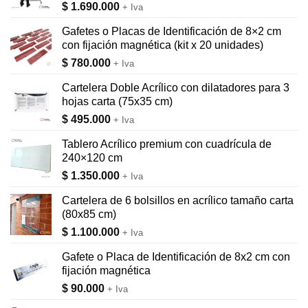
$
1.690.000
+ Iva
Gafetes o Placas de Identificación de 8×2 cm
con fijación magnética (kit x 20 unidades)
$
780.000
+ Iva
Cartelera Doble Acrílico con dilatadores para 3
hojas carta (75x35 cm)
$
495.000
+ Iva
Tablero Acrílico premium con cuadrícula de
240×120 cm
$
1.350.000
+ Iva
Cartelera de 6 bolsillos en acrílico tamaño carta
(80x85 cm)
$
1.100.000
+ Iva
Gafete o Placa de Identificación de 8x2 cm con
fijación magnética
$
90.000
+ Iva