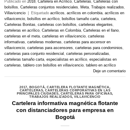
Publicado en
2018
,
Cartelera en Acrílico
,
Carteleras
,
Carteleras con
bolsillos
,
Carteleras conjuntos residenciales
,
Meta
,
Trabajos realizados
,
Villavicencio
|
Etiquetado
acrílicos
,
acrílicos en colombia
,
acrílicos en
villavicencio
,
bolsillos en acrílico
,
bolsillos tamaño carta
,
cartelera
,
Carteleras Bonitas
,
carteleras con bolsillos
,
carteleras elegantes
,
carteleras en acrílico
,
Carteleras en Colombia
,
Carteleras en el llano
,
carteleras en el meta
,
carteleras en villavicencio
,
carteleras
informativas
,
carteleras modernas
,
carteleras para ascensor en
villavicencio
,
carteleras para ascensores
,
carteleras para condominios
,
carteleras para conjunto residencial
,
carteleras personalizadas
,
carteleras tamaño carta
,
especialistas en acrílico
,
especialistas en
carteleras
,
tablero con bolsillos en villavicencio
,
tablero en acrílico
Deje un comentario
2017
,
BOGOTÁ
,
CARTELERA FLOTANTE MAGNÉTICA
,
CARTELERAS
,
CARTELERAS CORPORATIVAS EN LAS
PRINCIPALES CIUDADES
,
CARTELERAS PARA OFICINAS
,
TRABAJOS REALIZADOS
,
VILLAVICENCIO
Cartelera informativa magnética flotante
con distanciadores para empresa en
Bogotá