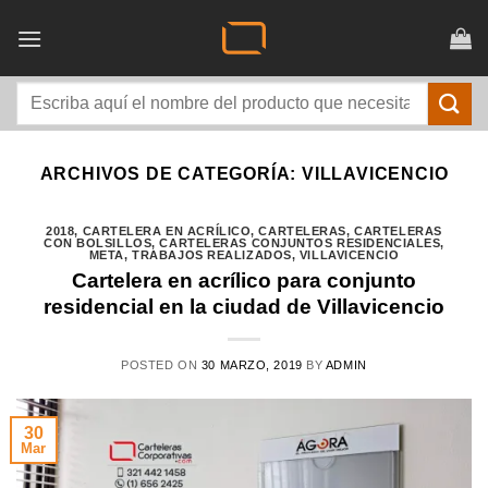
Saltar
al
contenido
Buscar
por:
ARCHIVOS DE CATEGORÍA:
VILLAVICENCIO
2018
,
CARTELERA EN ACRÍLICO
,
CARTELERAS
,
CARTELERAS
CON BOLSILLOS
,
CARTELERAS CONJUNTOS RESIDENCIALES
,
META
,
TRABAJOS REALIZADOS
,
VILLAVICENCIO
Cartelera en acrílico para conjunto
residencial en la ciudad de Villavicencio
POSTED ON
30 MARZO, 2019
BY
ADMIN
30
Mar