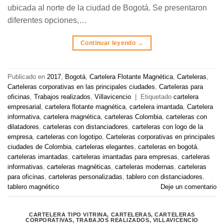
ubicada al norte de la ciudad de Bogotá. Se presentaron
diferentes opciones,…
Continuar leyendo
→
Publicado en
2017
,
Bogotá
,
Cartelera Flotante Magnética
,
Carteleras
,
Carteleras corporativas en las principales ciudades
,
Carteleras para
oficinas
,
Trabajos realizados
,
Villavicencio
|
Etiquetado
cartelera
empresarial
,
cartelera flotante magnética
,
cartelera imantada
,
Cartelera
informativa
,
cartelera magnética
,
carteleras Colombia
,
carteleras con
dilatadores
,
carteleras con distanciadores
,
carteleras con logo de la
empresa
,
carteleras con logotipo
,
Carteleras corporativas en principales
ciudades de Colombia
,
carteleras elegantes
,
carteleras en bogotá
,
carteleras imantadas
,
carteleras imantadas para empresas
,
carteleras
informativas
,
carteleras magnéticas
,
carteleras modernas
,
carteleras
para oficinas
,
carteleras personalizadas
,
tablero con distanciadores
,
tablero magnético
Deje un comentario
CARTELERA TIPO VITRINA
,
CARTELERAS
,
CARTELERAS
CORPORATIVAS
,
TRABAJOS REALIZADOS
,
VILLAVICENCIO