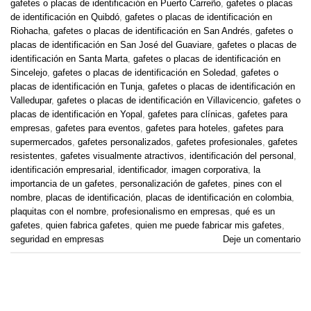
gafetes o placas de identificación en Puerto Carreño
,
gafetes o placas
de identificación en Quibdó
,
gafetes o placas de identificación en
Riohacha
,
gafetes o placas de identificación en San Andrés
,
gafetes o
placas de identificación en San José del Guaviare
,
gafetes o placas de
identificación en Santa Marta
,
gafetes o placas de identificación en
Sincelejo
,
gafetes o placas de identificación en Soledad
,
gafetes o
placas de identificación en Tunja
,
gafetes o placas de identificación en
Valledupar
,
gafetes o placas de identificación en Villavicencio
,
gafetes o
placas de identificación en Yopal
,
gafetes para clínicas
,
gafetes para
empresas
,
gafetes para eventos
,
gafetes para hoteles
,
gafetes para
supermercados
,
gafetes personalizados
,
gafetes profesionales
,
gafetes
resistentes
,
gafetes visualmente atractivos
,
identificación del personal
,
identificación empresarial
,
identificador
,
imagen corporativa
,
la
importancia de un gafetes
,
personalización de gafetes
,
pines con el
nombre
,
placas de identificación
,
placas de identificación en colombia
,
plaquitas con el nombre
,
profesionalismo en empresas
,
qué es un
gafetes
,
quien fabrica gafetes
,
quien me puede fabricar mis gafetes
,
seguridad en empresas
Deje un comentario