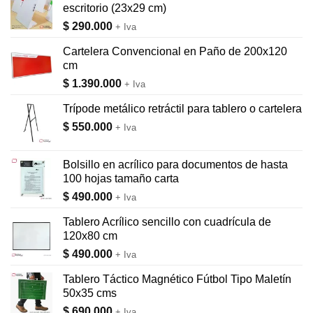
escritorio (23x29 cm)
$
290.000
+ Iva
Cartelera Convencional en Paño de 200x120
cm
$
1.390.000
+ Iva
Trípode metálico retráctil para tablero o cartelera
$
550.000
+ Iva
Bolsillo en acrílico para documentos de hasta
100 hojas tamaño carta
$
490.000
+ Iva
Tablero Acrílico sencillo con cuadrícula de
120x80 cm
$
490.000
+ Iva
Tablero Táctico Magnético Fútbol Tipo Maletín
50x35 cms
$
690.000
+ Iva