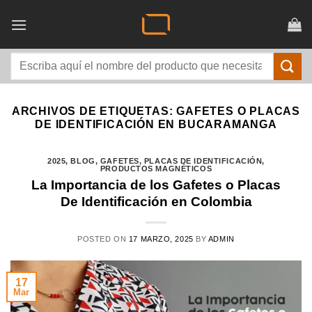
Saltar
al
contenido
Buscar
por:
ARCHIVOS DE ETIQUETAS:
GAFETES O PLACAS
DE IDENTIFICACIÓN EN BUCARAMANGA
2025
,
BLOG
,
GAFETES
,
PLACAS DE IDENTIFICACIÓN
,
PRODUCTOS MAGNÉTICOS
La Importancia de los Gafetes o Placas
De Identificación en Colombia
POSTED ON
17 MARZO, 2025
BY
ADMIN
17
Mar