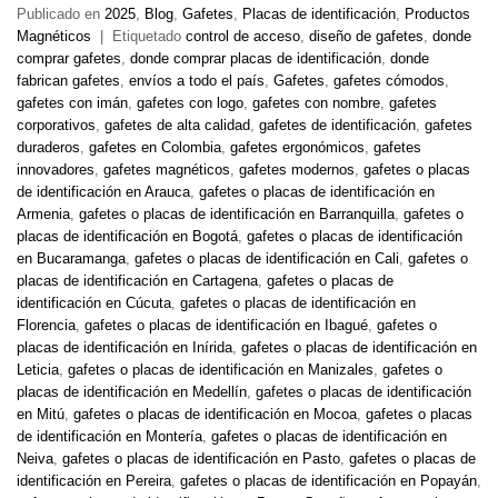
Publicado en
2025
,
Blog
,
Gafetes
,
Placas de identificación
,
Productos
Magnéticos
|
Etiquetado
control de acceso
,
diseño de gafetes
,
donde
comprar gafetes
,
donde comprar placas de identificación
,
donde
fabrican gafetes
,
envíos a todo el país
,
Gafetes
,
gafetes cómodos
,
gafetes con imán
,
gafetes con logo
,
gafetes con nombre
,
gafetes
corporativos
,
gafetes de alta calidad
,
gafetes de identificación
,
gafetes
duraderos
,
gafetes en Colombia
,
gafetes ergonómicos
,
gafetes
innovadores
,
gafetes magnéticos
,
gafetes modernos
,
gafetes o placas
de identificación en Arauca
,
gafetes o placas de identificación en
Armenia
,
gafetes o placas de identificación en Barranquilla
,
gafetes o
placas de identificación en Bogotá
,
gafetes o placas de identificación
en Bucaramanga
,
gafetes o placas de identificación en Cali
,
gafetes o
placas de identificación en Cartagena
,
gafetes o placas de
identificación en Cúcuta
,
gafetes o placas de identificación en
Florencia
,
gafetes o placas de identificación en Ibagué
,
gafetes o
placas de identificación en Inírida
,
gafetes o placas de identificación en
Leticia
,
gafetes o placas de identificación en Manizales
,
gafetes o
placas de identificación en Medellín
,
gafetes o placas de identificación
en Mitú
,
gafetes o placas de identificación en Mocoa
,
gafetes o placas
de identificación en Montería
,
gafetes o placas de identificación en
Neiva
,
gafetes o placas de identificación en Pasto
,
gafetes o placas de
identificación en Pereira
,
gafetes o placas de identificación en Popayán
,