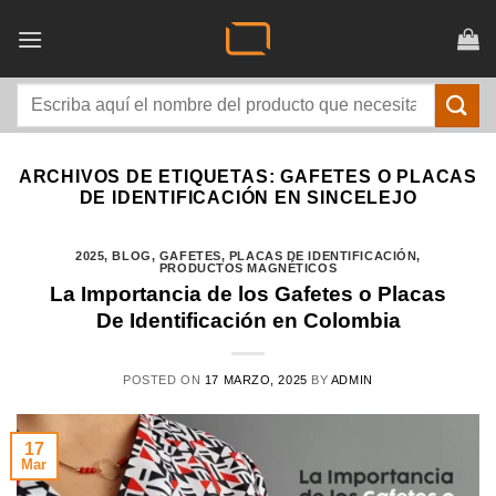
Saltar
al
contenido
Buscar
por:
ARCHIVOS DE ETIQUETAS:
GAFETES O PLACAS
DE IDENTIFICACIÓN EN SINCELEJO
2025
,
BLOG
,
GAFETES
,
PLACAS DE IDENTIFICACIÓN
,
PRODUCTOS MAGNÉTICOS
La Importancia de los Gafetes o Placas
De Identificación en Colombia
POSTED ON
17 MARZO, 2025
BY
ADMIN
17
Mar