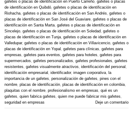
gafetes o placas de identificación en Puerto Carreño
,
gafetes o placas
de identificación en Quibdó
,
gafetes o placas de identificación en
Riohacha
,
gafetes o placas de identificación en San Andrés
,
gafetes o
placas de identificación en San José del Guaviare
,
gafetes o placas de
identificación en Santa Marta
,
gafetes o placas de identificación en
Sincelejo
,
gafetes o placas de identificación en Soledad
,
gafetes o
placas de identificación en Tunja
,
gafetes o placas de identificación en
Valledupar
,
gafetes o placas de identificación en Villavicencio
,
gafetes o
placas de identificación en Yopal
,
gafetes para clínicas
,
gafetes para
empresas
,
gafetes para eventos
,
gafetes para hoteles
,
gafetes para
supermercados
,
gafetes personalizados
,
gafetes profesionales
,
gafetes
resistentes
,
gafetes visualmente atractivos
,
identificación del personal
,
identificación empresarial
,
identificador
,
imagen corporativa
,
la
importancia de un gafetes
,
personalización de gafetes
,
pines con el
nombre
,
placas de identificación
,
placas de identificación en colombia
,
plaquitas con el nombre
,
profesionalismo en empresas
,
qué es un
gafetes
,
quien fabrica gafetes
,
quien me puede fabricar mis gafetes
,
seguridad en empresas
Deje un comentario