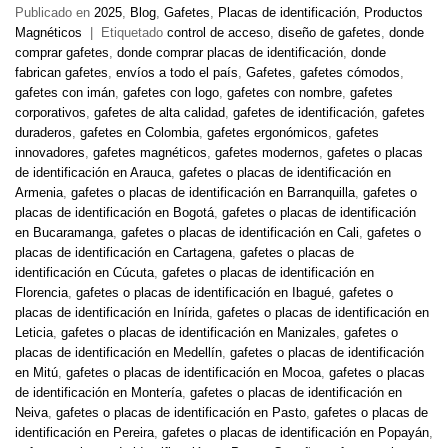
Publicado en
2025
,
Blog
,
Gafetes
,
Placas de identificación
,
Productos
Magnéticos
|
Etiquetado
control de acceso
,
diseño de gafetes
,
donde
comprar gafetes
,
donde comprar placas de identificación
,
donde
fabrican gafetes
,
envíos a todo el país
,
Gafetes
,
gafetes cómodos
,
gafetes con imán
,
gafetes con logo
,
gafetes con nombre
,
gafetes
corporativos
,
gafetes de alta calidad
,
gafetes de identificación
,
gafetes
duraderos
,
gafetes en Colombia
,
gafetes ergonómicos
,
gafetes
innovadores
,
gafetes magnéticos
,
gafetes modernos
,
gafetes o placas
de identificación en Arauca
,
gafetes o placas de identificación en
Armenia
,
gafetes o placas de identificación en Barranquilla
,
gafetes o
placas de identificación en Bogotá
,
gafetes o placas de identificación
en Bucaramanga
,
gafetes o placas de identificación en Cali
,
gafetes o
placas de identificación en Cartagena
,
gafetes o placas de
identificación en Cúcuta
,
gafetes o placas de identificación en
Florencia
,
gafetes o placas de identificación en Ibagué
,
gafetes o
placas de identificación en Inírida
,
gafetes o placas de identificación en
Leticia
,
gafetes o placas de identificación en Manizales
,
gafetes o
placas de identificación en Medellín
,
gafetes o placas de identificación
en Mitú
,
gafetes o placas de identificación en Mocoa
,
gafetes o placas
de identificación en Montería
,
gafetes o placas de identificación en
Neiva
,
gafetes o placas de identificación en Pasto
,
gafetes o placas de
identificación en Pereira
,
gafetes o placas de identificación en Popayán
,